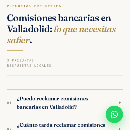
PREGUNTAS FRECUENTES
Comisiones bancarias en
Valladolid:
lo que necesitas
saber
.
3 PREGUNTAS
RESPUESTAS LOCALES
¿Puedo reclamar comisiones
+
01
bancarias en Valladolid?
Sí. Nuestros abogados en Valladolid son
¿Cuánto tarda reclamar comisiones
especialistas en comisiones bancarias.
+
02