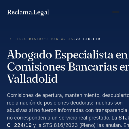
Saltar
al
Reclama
.
Legal
contenido
INICIO
›
COMISIONES BANCARIAS
›
VALLADOLID
Abogado Especialista en
Comisiones Bancarias e
Valladolid
Comisiones de apertura, mantenimiento, descubierto
reclamación de posiciones deudoras: muchas son
abusivas si no fueron informadas con transparencia
no corresponden a un servicio real prestado. La
STJ
C-224/19
y la STS 816/2023 (Pleno) las anulan. E