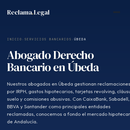
Saltar
Reclama
.
Legal
al
contenido
INICIO
›
SERVICIOS BANCARIOS
›
ÚBEDA
Abogado Derecho
Bancario en Úbeda
Nuestros abogados en Úbeda gestionan reclamacione
por IRPH, gastos hipotecarios, tarjetas revolving, cláus
suelo y comisiones abusivas. Con CaixaBank, Sabadell,
BBVA y Santander como principales entidades
reclamadas, conocemos a fondo el mercado hipotecar
de Andalucía.