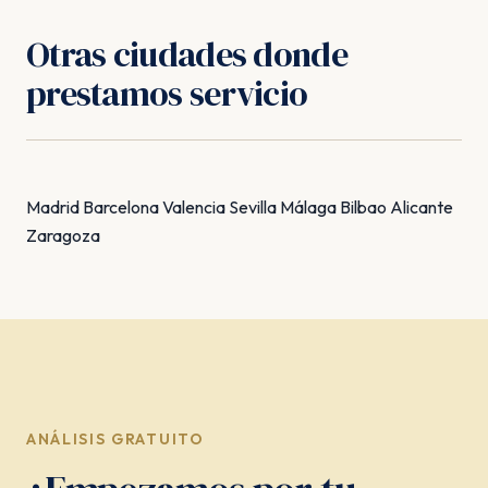
solo necesitas enviarnos la documentación. La
gestión es 100% online.
Otras ciudades donde
prestamos servicio
Madrid
Barcelona
Valencia
Sevilla
Málaga
Bilbao
Alicante
Zaragoza
ANÁLISIS GRATUITO