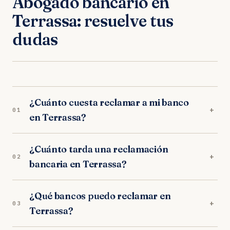
Abogado bancario en
Terrassa: resuelve tus
dudas
¿Cuánto cuesta reclamar a mi banco
+
01
en Terrassa?
Nada por adelantado. Nuestros abogados en
¿Cuánto tarda una reclamación
Terrassa trabajan exclusivamente a éxito:
+
02
bancaria en Terrassa?
trabajamos orientados a resultados. Sin
provisión de fondos, sin cuotas mensuales.
Depende del tipo de reclamación. En los
¿Qué bancos puedo reclamar en
juzgados de Terrassa, los procedimientos duran
+
03
Terrassa?
entre 10-14 meses. Muchos bancos negocian
acuerdos extrajudiciales en las primeras