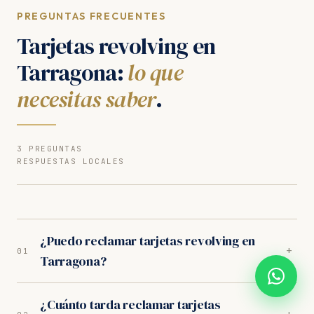
PREGUNTAS FRECUENTES
Tarjetas revolving en
Tarragona:
lo que
necesitas saber
.
3 PREGUNTAS
RESPUESTAS LOCALES
¿Puedo reclamar tarjetas revolving en
+
01
Tarragona?
Sí. Nuestros abogados en Tarragona son especialistas
¿Cuánto tarda reclamar tarjetas
en tarjetas revolving. Analizamos tu caso