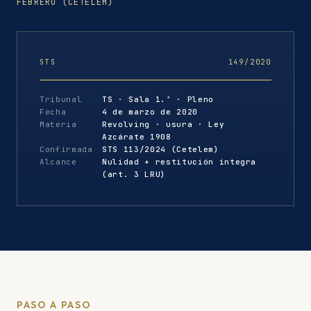
FEBRERO (CETELEM)
STS
149/2020
Tribunal
TS · Sala 1.ª · Pleno
Fecha
4 de marzo de 2020
Materia
Revolving · usura · Ley
Azcárate 1908
Confirmada
STS 113/2024 (Cetelem)
Alcance
Nulidad + restitución íntegra
(art. 3 LRU)
PASO A PASO