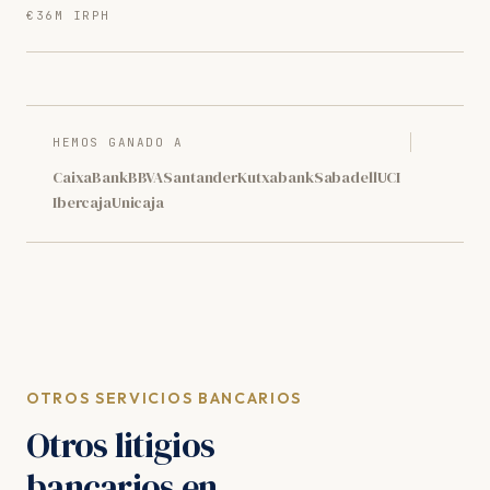
€36M IRPH
HEMOS GANADO A
CaixaBank
BBVA
Santander
Kutxabank
Sabadell
UCI
Ibercaja
Unicaja
OTROS SERVICIOS BANCARIOS
Otros litigios
bancarios en