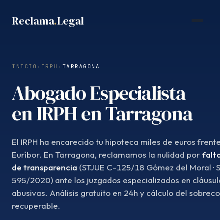
Saltar
Reclama
.
Legal
al
contenido
INICIO
›
IRPH
›
TARRAGONA
Abogado Especialista
en IRPH en Tarragona
El IRPH ha encarecido tu hipoteca miles de euros frente
Euríbor. En Tarragona, reclamamos la nulidad por
falt
de transparencia
(STJUE C-125/18 Gómez del Moral · 
595/2020) ante los juzgados especializados en cláusul
abusivas. Análisis gratuito en 24h y cálculo del sobrec
recuperable.