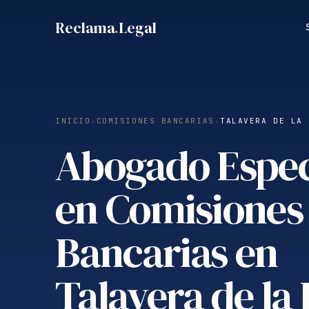
Saltar
Reclama
.
Legal
al
contenido
INICIO
›
COMISIONES BANCARIAS
›
TALAVERA DE LA 
Abogado Espec
en Comisiones
Bancarias en
Talavera de la