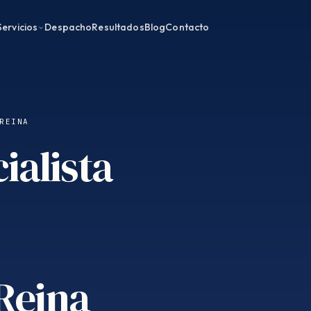
Servicios
Despacho
Resultados
Blog
Contacto
REINA
ialista
 Reina