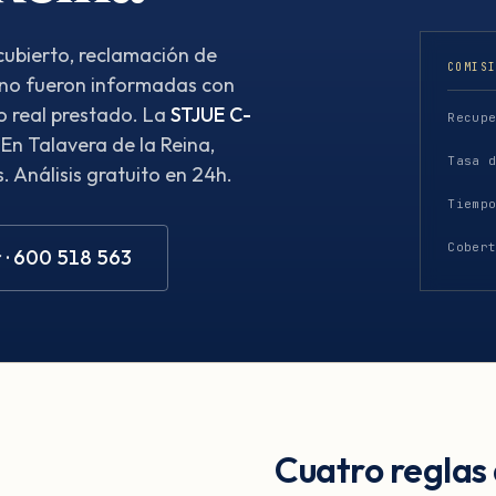
ubierto, reclamación de
COMIS
 no fueron informadas con
o real prestado. La
STJUE C-
Recup
 En Talavera de la Reina,
Tasa 
 Análisis gratuito en 24h.
Tiemp
Cober
 · 600 518 563
Cuatro reglas