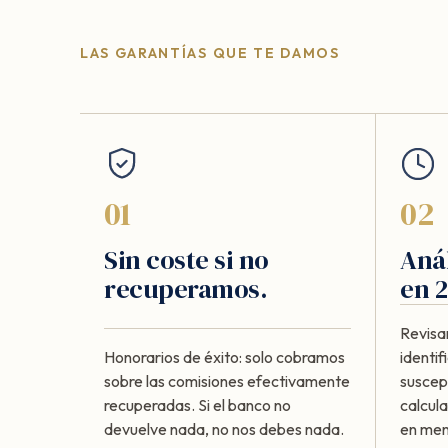
LAS GARANTÍAS QUE TE DAMOS
01
02
Sin coste si no
Anál
recuperamos.
en 2
Revisa
Honorarios de éxito: solo cobramos
identi
sobre las comisiones efectivamente
suscept
recuperadas. Si el banco no
calcul
devuelve nada, no nos debes nada.
en meno