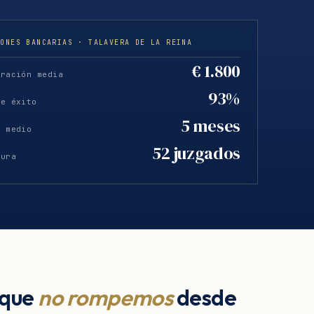
IONES BANCARIAS · TALAVERA DE LA REINA
€ 1.800
eración media
93%
de éxito
5 meses
o medio
52 juzgados
tura
 que
no rompemos
desde