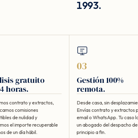
1993.
03
isis gratuito
Gestión 100%
4 horas.
remota.
mos contrato y extractos,
Desde casa, sin desplazamie
ficamos comisiones
Envías contrato y extractos 
ibles de nulidad y
email o WhatsApp. Tu caso lo
amos el importe recuperable
un abogado del despacho de
s de un día hábil.
principio a fin.