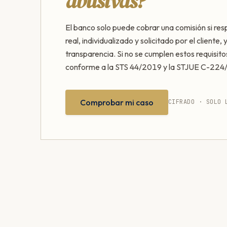
abusivas?
El banco solo puede cobrar una comisión si res
real, individualizado y solicitado por el cliente,
transparencia. Si no se cumplen estos requisito
conforme a la STS 44/2019 y la STJUE C-224
Comprobar mi caso
CIFRADO · SOLO 