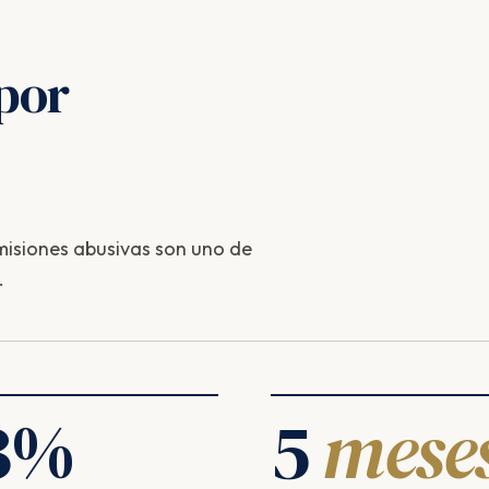
por
isiones abusivas son uno de
.
3
%
5
mese