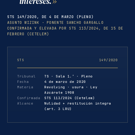
intereses.
STS 149/2020, DE 4 DE MARZO (PLENO)
ASUNTO WIZINK · PONENTE SANCHO GARGALLO
CONFIRMADA Y ELEVADA POR STS 113/2024, DE 15 DE
FEBRERO (CETELEM)
STS
149/2020
Tribunal
TS · Sala 1.ª · Pleno
Fecha
4 de marzo de 2020
Materia
Revolving · usura · Ley
Azcárate 1908
Confirmada
STS 113/2024 (Cetelem)
Alcance
Nulidad + restitución íntegra
(art. 3 LRU)