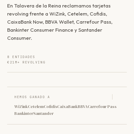
En Talavera de la Reina reclamamos tarjetas
revolving frente a WiZink, Cetelem, Cofidis,
CaixaBank Now, BBVA Wallet, Carrefour Pass,
Bankinter Consumer Finance y Santander
Consumer.
8 ENTIDADES
€21M+ REVOLVING
HEMOS GANADO A
WiZink
Cetelem
Cofidis
CaixaBank
BBVA
Carrefour Pass
Bankinter
Santander