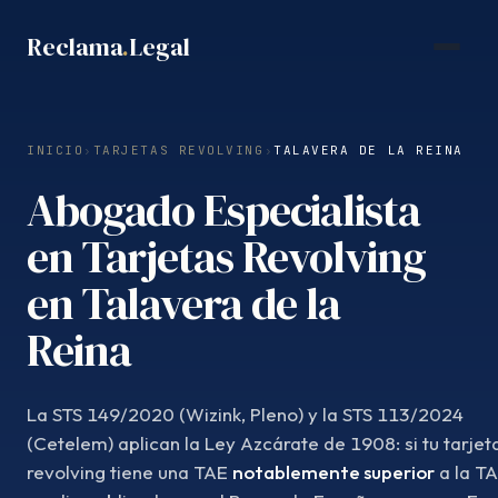
Saltar
Reclama
.
Legal
al
contenido
INICIO
›
TARJETAS REVOLVING
›
TALAVERA DE LA REINA
Abogado Especialista
en Tarjetas Revolving
en Talavera de la
Reina
La STS 149/2020 (Wizink, Pleno) y la STS 113/2024
(Cetelem) aplican la Ley Azcárate de 1908: si tu tarjet
revolving tiene una TAE
notablemente superior
a la T