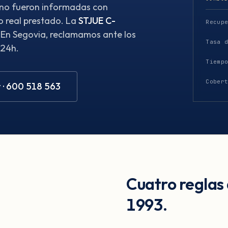
 no fueron informadas con
o real prestado. La
STJUE C-
Recup
. En Segovia, reclamamos ante los
Tasa 
 24h.
Tiemp
Cober
 · 600 518 563
Cuatro reglas
1993.