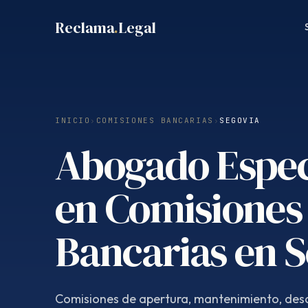
Saltar
Reclama
.
Legal
al
contenido
INICIO
›
COMISIONES BANCARIAS
›
SEGOVIA
Abogado Espec
en Comisiones
Bancarias en 
Comisiones de apertura, mantenimiento, desc