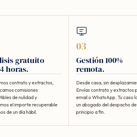
03
isis gratuito
Gestión 100%
4 horas.
remota.
mos contrato y extractos,
Desde casa, sin desplazamie
ficamos comisiones
Envías contrato y extractos 
ibles de nulidad y
email o WhatsApp. Tu caso lo
amos el importe recuperable
un abogado del despacho de
s de un día hábil.
principio a fin.