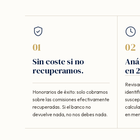
01
02
Sin coste si no
Anál
recuperamos.
en 2
Revisa
Honorarios de éxito: solo cobramos
identi
sobre las comisiones efectivamente
suscept
recuperadas. Si el banco no
calcul
devuelve nada, no nos debes nada.
en meno