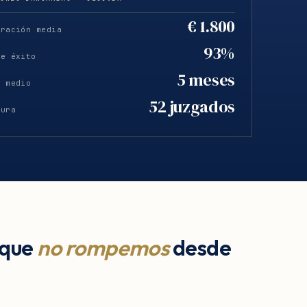
€ 1.800
eración media
93%
de éxito
5 meses
o medio
52 juzgados
tura
 que
no rompemos
desde