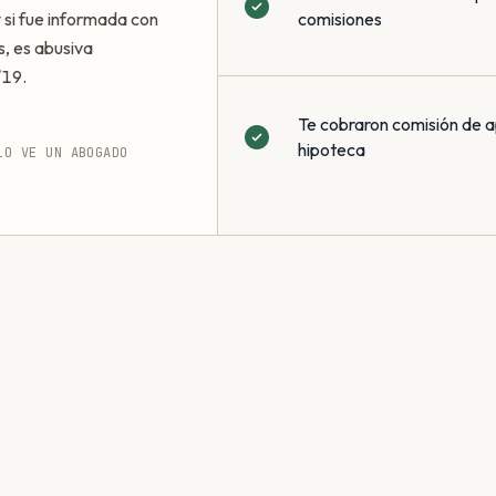
 y si fue informada con
comisiones
s, es abusiva
/19.
Te cobraron comisión de a
hipoteca
LO VE UN ABOGADO