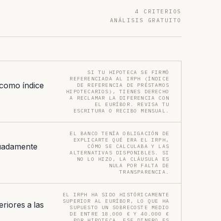
4 CRITERIOS
ANÁLISIS GRATUITO
SI TU HIPOTECA SE FIRMÓ
REFERENCIADA AL IRPH (ÍNDICE
 como índice
DE REFERENCIA DE PRÉSTAMOS
HIPOTECARIOS), TIENES DERECHO
A RECLAMAR LA DIFERENCIA CON
EL EURÍBOR. REVISA TU
ESCRITURA O RECIBO MENSUAL.
EL BANCO TENÍA OBLIGACIÓN DE
EXPLICARTE QUÉ ERA EL IRPH,
uadamente
CÓMO SE CALCULABA Y LAS
ALTERNATIVAS DISPONIBLES. SI
NO LO HIZO, LA CLÁUSULA ES
NULA POR FALTA DE
TRANSPARENCIA.
EL IRPH HA SIDO HISTÓRICAMENTE
SUPERIOR AL EURÍBOR, LO QUE HA
riores a las
SUPUESTO UN SOBRECOSTE MEDIO
DE ENTRE 18.000 € Y 40.000 €
POR HIPOTECA. ESE DINERO ES