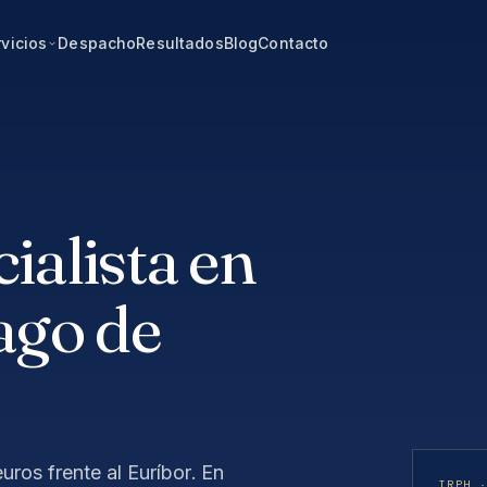
vicios
Despacho
Resultados
Blog
Contacto
alista en
ago de
uros frente al Euríbor. En
IRPH 