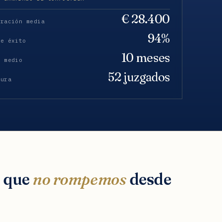
€ 28.400
eración media
94%
de éxito
10 meses
o medio
52 juzgados
tura
s que
no rompemos
desde