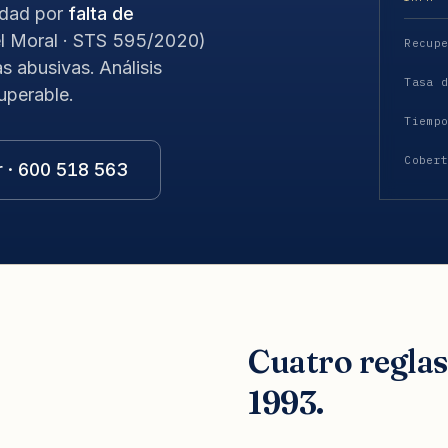
idad por
falta de
 Moral · STS 595/2020)
Recup
s abusivas. Análisis
Tasa 
uperable.
Tiemp
Cober
r · 600 518 563
Cuatro regla
1993.