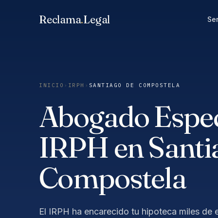
Saltar
Reclama
.
Legal
al
Ser
contenido
INICIO
›
IRPH
›
SANTIAGO DE COMPOSTELA
Abogado Especi
IRPH en Santi
Compostela
El IRPH ha encarecido tu hipoteca miles de e