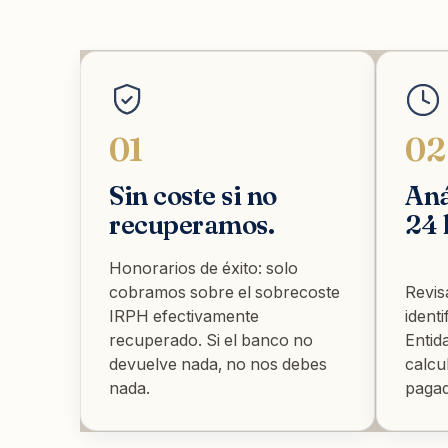
01
02
Sin coste si no
Aná
recuperamos.
24 
Honorarios de éxito: solo
cobramos sobre el sobrecoste
Revis
IRPH efectivamente
ident
recuperado. Si el banco no
Entid
devuelve nada, no nos debes
calcu
nada.
pagad