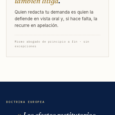
también litiga
.
Quien redacta tu demanda es quien la
defiende en vista oral y, si hace falta, la
recurre en apelación.
Mismo abogado de principio a fin · sin
excepciones
DOCTRINA EUROPEA
Los efectos restitutorios