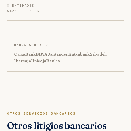
8 ENTIDADES
€42M+ TOTALES
HEMOS GANADO A
CaixaBank
BBVA
Santander
Kutxabank
Sabadell
Ibercaja
Unicaja
Bankia
OTROS SERVICIOS BANCARIOS
Otros litigios bancarios