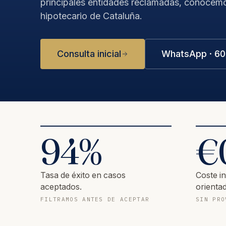
principales entidades reclamadas, conocem
hipotecario de Cataluña.
Consulta inicial
WhatsApp · 60
94
%
€
Tasa de éxito en casos
Coste in
aceptados.
orientad
FILTRAMOS ANTES DE ACEPTAR
SIN PRO