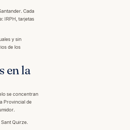
Santander. Cada
: IRPH, tarjetas
ales y sin
ios de los
 en la
elo se concentran
a Provincial de
umidor.
 Sant Quirze.