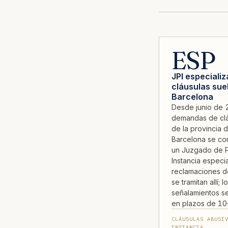
ESP
JPI especiali
cláusulas sue
Barcelona
Desde junio de 
demandas de clá
de la provincia 
Barcelona se co
un Juzgado de P
Instancia especi
reclamaciones d
se tramitan allí; l
señalamientos 
en plazos de 10
CLÁUSULAS ABUSI
INSTANCIA