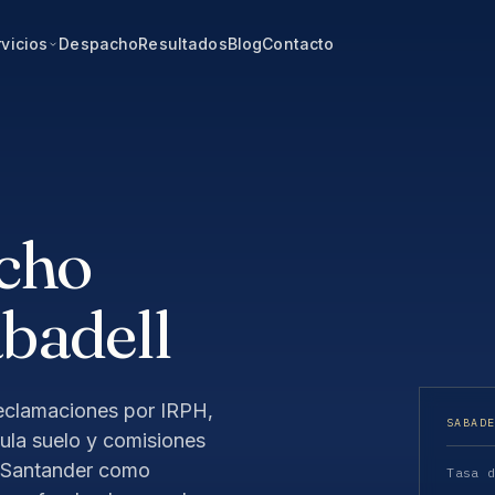
vicios
Despacho
Resultados
Blog
Contacto
cho
badell
eclamaciones por IRPH,
SABAD
sula suelo y comisiones
y Santander como
Tasa 