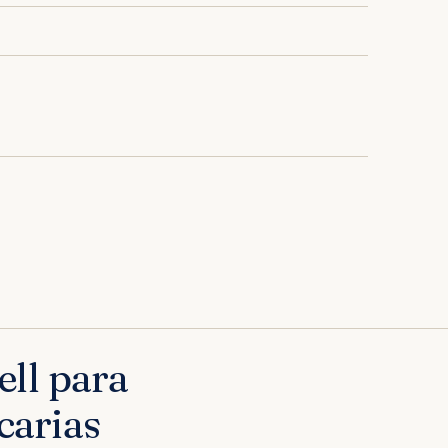
ll para
carias