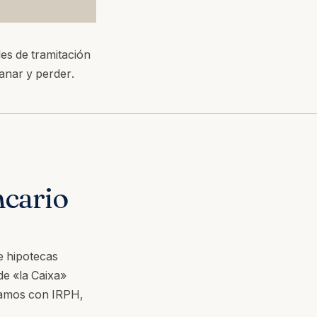
es de tramitación
ganar y perder.
ncario
de hipotecas
de «la Caixa»
tamos con IRPH,