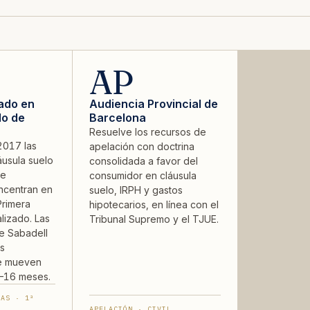
AP
zado en
Audiencia Provincial de
lo de
Barcelona
Resuelve los recursos de
2017 las
apelación con doctrina
usula suelo
consolidada a favor del
de
consumidor en cláusula
ncentran en
suelo, IRPH y gastos
rimera
hipotecarios, en línea con el
alizado. Las
Tribunal Supremo y el TJUE.
e Sabadell
os
se mueven
–16 meses.
VAS · 1ª
APELACIÓN · CIVIL