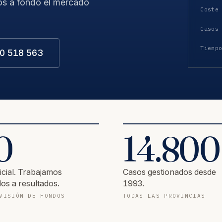
os a fondo el mercado
Coste
Casos
Tiemp
0 518 563
0
14.800
icial. Trabajamos
Casos gestionados desde
os a resultados.
1993.
VISIÓN DE FONDOS
TODAS LAS PROVINCIAS