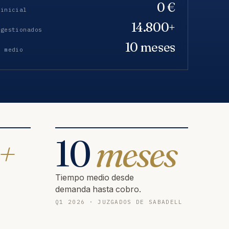
0 €
 inicial
14.800+
 gestionados
10 meses
o medio
+
10
meses
Tiempo medio desde
demanda hasta cobro.
Q1 2026 · JUZGADOS DE SABADELL