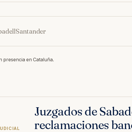
badell
Santander
n presencia en Cataluña.
Juzgados de Sabade
reclamaciones ban
UDICIAL