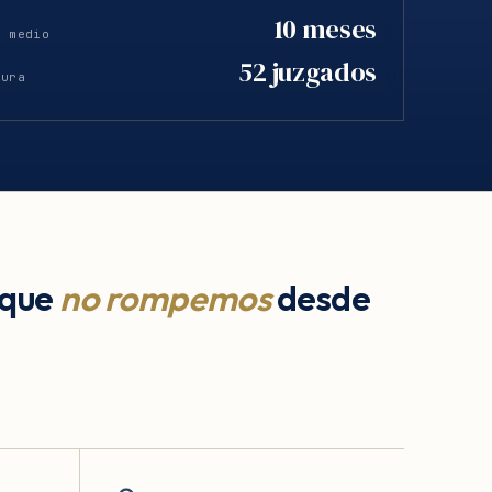
10 meses
o medio
52 juzgados
tura
 que
no rompemos
desde