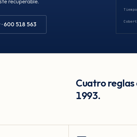
ste recuperable.
Tiemp
Cober
 · 600 518 563
Cuatro reglas
1993.