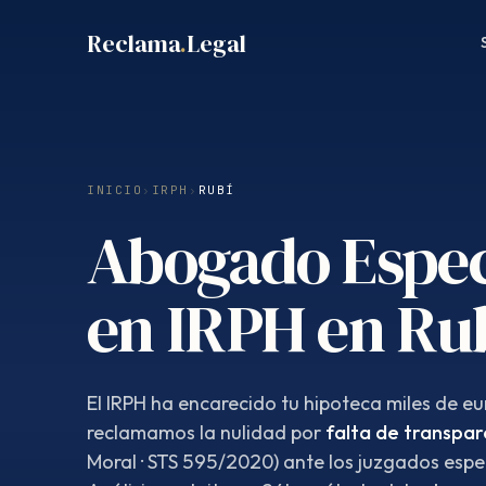
Saltar
Reclama
.
Legal
al
contenido
INICIO
›
IRPH
›
RUBÍ
Abogado Espec
en IRPH en Ru
El IRPH ha encarecido tu hipoteca miles de eur
reclamamos la nulidad por
falta de transpar
Moral · STS 595/2020) ante los juzgados espe