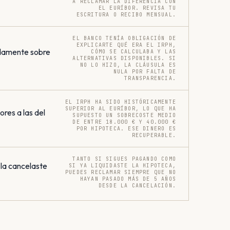
A RECLAMAR LA DIFERENCIA CON
EL EURÍBOR. REVISA TU
ESCRITURA O RECIBO MENSUAL.
EL BANCO TENÍA OBLIGACIÓN DE
EXPLICARTE QUÉ ERA EL IRPH,
damente sobre
CÓMO SE CALCULABA Y LAS
ALTERNATIVAS DISPONIBLES. SI
NO LO HIZO, LA CLÁUSULA ES
NULA POR FALTA DE
TRANSPARENCIA.
EL IRPH HA SIDO HISTÓRICAMENTE
SUPERIOR AL EURÍBOR, LO QUE HA
res a las del
SUPUESTO UN SOBRECOSTE MEDIO
DE ENTRE 18.000 € Y 40.000 €
POR HIPOTECA. ESE DINERO ES
RECUPERABLE.
TANTO SI SIGUES PAGANDO COMO
 la cancelaste
SI YA LIQUIDASTE LA HIPOTECA,
PUEDES RECLAMAR SIEMPRE QUE NO
HAYAN PASADO MÁS DE 5 AÑOS
DESDE LA CANCELACIÓN.