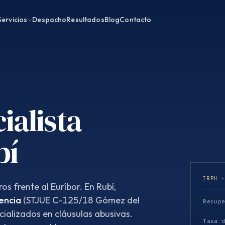
Servicios
Despacho
Resultados
Blog
Contacto
ialista
bí
IRPH 
os frente al Euríbor. En Rubí,
encia
(STJUE C-125/18 Gómez del
Recup
cializados en cláusulas abusivas.
Tasa 