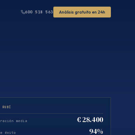
Análisis gratuito en 24h
600 518 563
· RUBÍ
€ 28.400
eración media
94%
de éxito