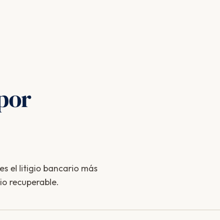
por
s el litigio bancario más
io recuperable.