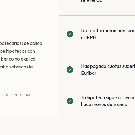
referencia
No te informaron adecua
el IRPH
potecarios) se aplicó
de hipotecas con
 banco no explicó
Has pagado cuotas superio
eraba sobrecoste
Euríbor
LO VE UN ABOGADO
Tu hipoteca sigue activa o
hace menos de 5 años