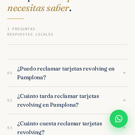
necesitas saber
.
3 PREGUNTAS
RESPUESTAS LOCALES
¿Puedo reclamar tarjetas revolving en
+
01
Pamplona?
Sí. Nuestros abogados en Pamplona son
¿Cuánto tarda reclamar tarjetas
especialistas en tarjetas revolving. Analizamos tu
+
02
revolving en Pamplona?
caso gratuitamente y trabajamos orientados a
resultados. Los juzgados de Pamplona tienen
En los juzgados de Pamplona, el proceso
criterio favorable al consumidor.
¿Cuánto cuesta reclamar tarjetas
completo dura entre 9-13 meses. Incluye la fase
+
03
revolving?
extrajudicial (1 mes) y, si es necesario, la judicial