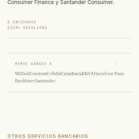
Consumer Finance y Santander Consumer.
8 ENTIDADES
€21M+ REVOLVING
HEMOS GANADO A
WiZink
Cetelem
Cofidis
CaixaBank
BBVA
Carrefour Pass
Bankinter
Santander
OTROS SERVICIOS BANCARIOS