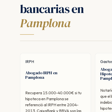
bancarias en
Pamplona
IRPH
Gastos
Aboga
Abogado IRPH en
Hipot
Pamplona
Pamp
Notarí
Recupera 15.000-40.000€ si tu
que el
hipoteca en Pamplona se
indebi
referenció al IRPH entre 2004-
hipote
2013. CaixaBank y BBVA son las