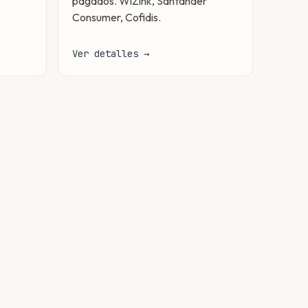
pagados. WiZink, Santander
Consumer, Cofidis.
Ver detalles →