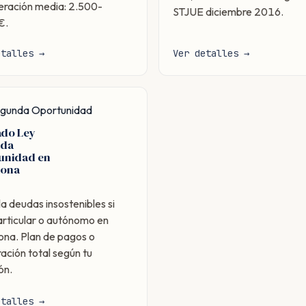
ración media: 2.500-
STJUE diciembre 2016.
€.
etalles →
Ver detalles →
egunda Oportunidad
do Ley
nda
unidad en
lona
a deudas insostenibles si
articular o autónomo en
na. Plan de pagos o
ación total según tu
ón.
etalles →