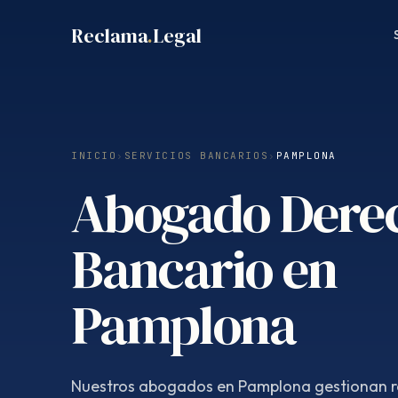
Saltar
Reclama
.
Legal
al
contenido
INICIO
›
SERVICIOS BANCARIOS
›
PAMPLONA
Abogado Dere
Bancario en
Pamplona
Nuestros abogados en Pamplona gestionan 