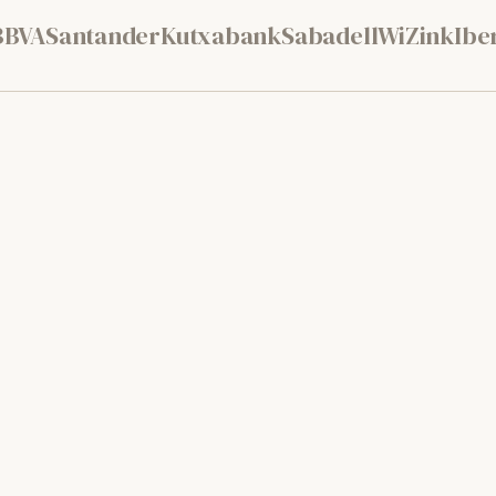
BBVA
Santander
Kutxabank
Sabadell
WiZink
Ibe