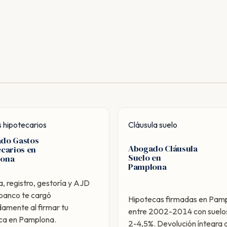
 hipotecarios
Cláusula suelo
do Gastos
Abogado Cláusula
ecarios en
Suelo en
lona
Pamplona
a, registro, gestoría y AJD
 banco te cargó
Hipotecas firmadas en Pam
damente al firmar tu
entre 2002-2014 con suelos
ca en Pamplona.
2-4,5%. Devolución íntegra