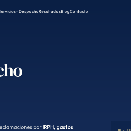
Servicios
Despacho
Resultados
Blog
Contacto
cho
reclamaciones por
IRPH, gastos
DEREC