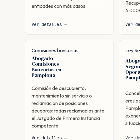
Recupe
entidades con más casos.
4.000
Ver detalles →
Ver d
Comisiones bancarias
Ley S
Abogado
Aboga
Comisiones
Segu
Bancarias en
Oport
Pamplona
Pamp
Comisión de descubierto,
Cancel
mantenimiento sin servicio o
eres p
reclamación de posiciones
Pamplo
deudoras: todas reclamables ante
exoner
el Juzgado de Primera Instancia
situaci
competente.
Ver detalles →
Ver d