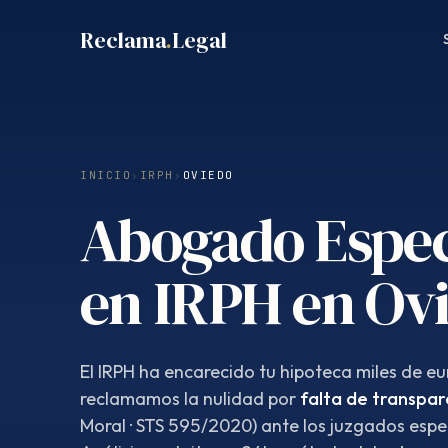
Saltar
Reclama
.
Legal
al
contenido
INICIO
›
IRPH
›
OVIEDO
Abogado Espec
en IRPH en Ov
El IRPH ha encarecido tu hipoteca miles de eur
reclamamos la nulidad por
falta de transpar
Moral · STS 595/2020) ante los juzgados espe