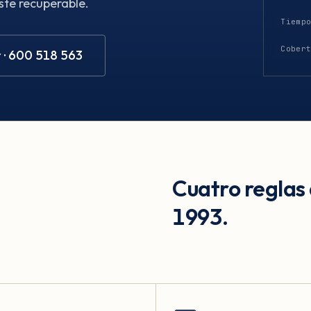
ste recuperable.
Tiemp
Cober
 · 600 518 563
Cuatro reglas
1993.