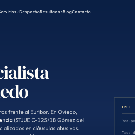
Servicios
Despacho
Resultados
Blog
Contacto
ialista
iedo
IRPH 
os frente al Euríbor. En Oviedo,
encia
(STJUE C-125/18 Gómez del
Recup
cializados en cláusulas abusivas.
Tasa 