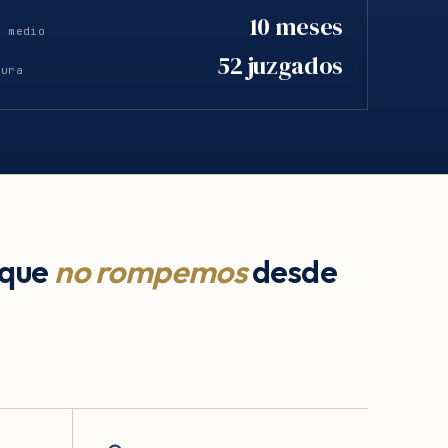
10 meses
o medio
52 juzgados
tura
 que
no rompemos
desde