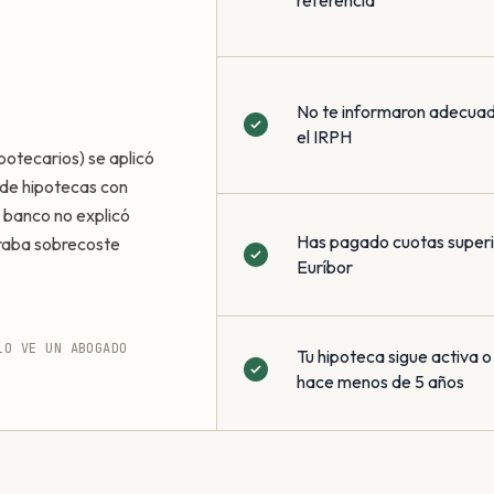
referencia
No te informaron adecua
el IRPH
potecarios) se aplicó
de hipotecas con
 banco no explicó
Has pagado cuotas superio
eraba sobrecoste
Euríbor
LO VE UN ABOGADO
Tu hipoteca sigue activa o
hace menos de 5 años