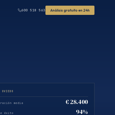
Análisis gratuito en 24h
600 518 563
· OVIEDO
€ 28.400
eración media
94%
de éxito