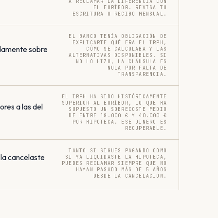
A RECLAMAR LA DIFERENCIA CON
EL EURÍBOR. REVISA TU
ESCRITURA O RECIBO MENSUAL.
EL BANCO TENÍA OBLIGACIÓN DE
EXPLICARTE QUÉ ERA EL IRPH,
damente sobre
CÓMO SE CALCULABA Y LAS
ALTERNATIVAS DISPONIBLES. SI
NO LO HIZO, LA CLÁUSULA ES
NULA POR FALTA DE
TRANSPARENCIA.
EL IRPH HA SIDO HISTÓRICAMENTE
SUPERIOR AL EURÍBOR, LO QUE HA
res a las del
SUPUESTO UN SOBRECOSTE MEDIO
DE ENTRE 18.000 € Y 40.000 €
POR HIPOTECA. ESE DINERO ES
RECUPERABLE.
TANTO SI SIGUES PAGANDO COMO
 la cancelaste
SI YA LIQUIDASTE LA HIPOTECA,
PUEDES RECLAMAR SIEMPRE QUE NO
HAYAN PASADO MÁS DE 5 AÑOS
DESDE LA CANCELACIÓN.