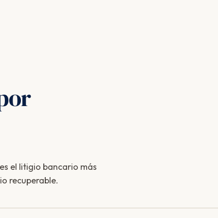
por
s el litigio bancario más
io recuperable.