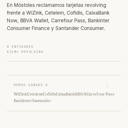
En Móstoles reclamamos tarjetas revolving
frente a WiZink, Cetelem, Cofidis, CaixaBank
Now, BBVA Wallet, Carrefour Pass, Bankinter
Consumer Finance y Santander Consumer.
8 ENTIDADES
€21M+ REVOLVING
HEMOS GANADO A
WiZink
Cetelem
Cofidis
CaixaBank
BBVA
Carrefour Pass
Bankinter
Santander