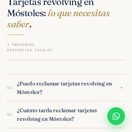
Tarjetas revolving en
Móstoles:
lo que necesitas
saber
.
3 PREGUNTAS
RESPUESTAS LOCALES
¿Puedo reclamar tarjetas revolving en
+
01
Móstoles?
Sí. Nuestros abogados en Móstoles son
¿Cuánto tarda reclamar tarjetas
especialistas en tarjetas revolving. Analizamos tu
+
02
revolving en Móstoles?
caso gratuitamente y trabajamos orientados a
resultados. Los juzgados de Móstoles tienen
En los juzgados de Móstoles, el proceso