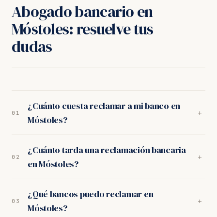
Abogado bancario en
Móstoles: resuelve tus
dudas
¿Cuánto cuesta reclamar a mi banco en
+
01
Móstoles?
Nada por adelantado. Nuestros abogados en
¿Cuánto tarda una reclamación bancaria
Móstoles trabajan exclusivamente a éxito:
+
02
en Móstoles?
trabajamos orientados a resultados. Sin provisión de
fondos, sin cuotas mensuales.
Depende del tipo de reclamación. En los juzgados de
¿Qué bancos puedo reclamar en
Móstoles, los procedimientos duran entre 10-14
+
03
Móstoles?
meses. Muchos bancos negocian acuerdos