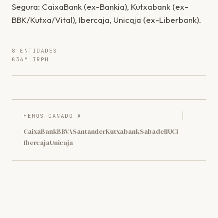
Segura: CaixaBank (ex-Bankia), Kutxabank (ex-
BBK/Kutxa/Vital), Ibercaja, Unicaja (ex-Liberbank).
8 ENTIDADES
€36M IRPH
HEMOS GANADO A
CaixaBank
BBVA
Santander
Kutxabank
Sabadell
UCI
Ibercaja
Unicaja