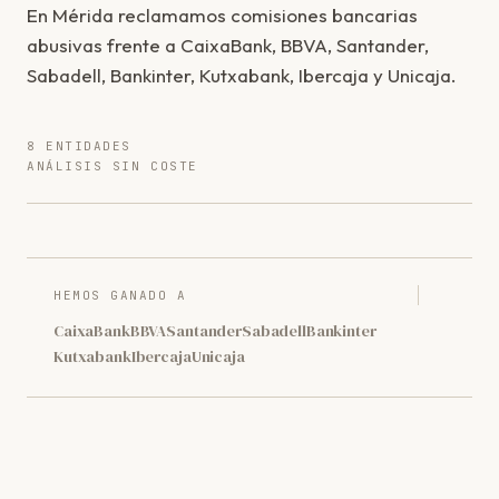
En Mérida reclamamos comisiones bancarias
abusivas frente a CaixaBank, BBVA, Santander,
Sabadell, Bankinter, Kutxabank, Ibercaja y Unicaja.
8 ENTIDADES
ANÁLISIS SIN COSTE
HEMOS GANADO A
CaixaBank
BBVA
Santander
Sabadell
Bankinter
Kutxabank
Ibercaja
Unicaja