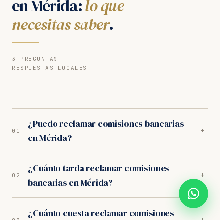
en Mérida:
lo que
necesitas saber
.
3 PREGUNTAS
RESPUESTAS LOCALES
¿Puedo reclamar comisiones bancarias
+
01
en Mérida?
Sí. Nuestros abogados en Mérida son especialistas en
¿Cuánto tarda reclamar comisiones
comisiones bancarias. Analizamos tu caso
+
02
bancarias en Mérida?
gratuitamente y trabajamos orientados a resultados.
Los juzgados de Mérida tienen criterio favorable al
En los juzgados de Mérida, el proceso completo dura
consumidor.
¿Cuánto cuesta reclamar comisiones
entre 10-14 meses. Incluye la fase extrajudicial (1
+
03