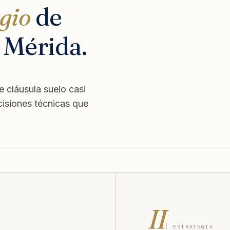
igio
de
 Mérida.
e cláusula suelo casi
cisiones técnicas que
II
ESTRATEGIA