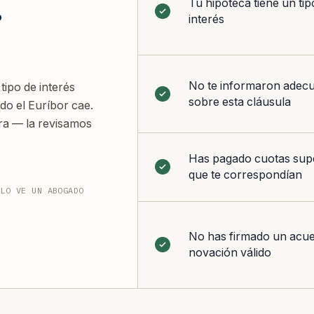
Tu hipoteca tiene un ti
r
interés
No te informaron adec
tipo de interés
sobre esta cláusula
do el Euríbor cae.
ura — la revisamos
Has pagado cuotas supe
que te correspondían
 LO VE UN ABOGADO
No has firmado un acu
novación válido