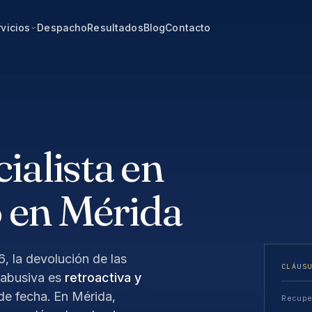
vicios
Despacho
Resultados
Blog
Contacto
alista en
 en Mérida
 la devolución de las
CLÁUS
 abusiva es
retroactiva y
 de fecha. En Mérida,
Recup