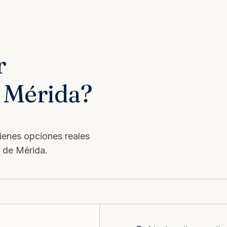
r
n Mérida?
tienes opciones reales
s de Mérida.