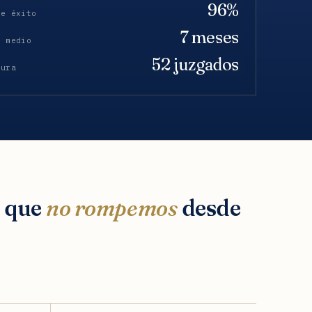
96%
de éxito
7 meses
o medio
52 juzgados
tura
s que
no rompemos
desde