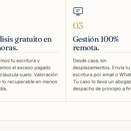
03
isis gratuito en
Gestión 100%
horas.
remota.
mos tu escritura y
Desde casa, sin
lamos el exceso pagado
desplazamientos. Envía tu
 cláusula suelo. Valoración
escritura por email o Wha
e lo recuperable en menos
Tu caso lo lleva un abogad
día.
despacho de principio a fin