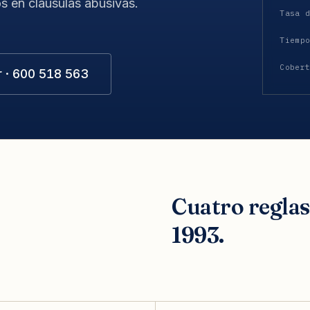
s en cláusulas abusivas.
Tasa 
Tiemp
Cober
r · 600 518 563
Cuatro regla
1993.