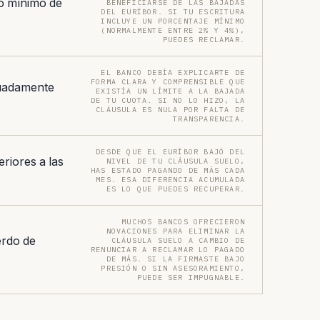
po mínimo de
BENEFICIARSE DE LAS BAJADAS
DEL EURÍBOR. SI TU ESCRITURA
INCLUYE UN PORCENTAJE MÍNIMO
(NORMALMENTE ENTRE 2% Y 4%),
PUEDES RECLAMAR.
EL BANCO DEBÍA EXPLICARTE DE
FORMA CLARA Y COMPRENSIBLE QUE
uadamente
EXISTÍA UN LÍMITE A LA BAJADA
DE TU CUOTA. SI NO LO HIZO, LA
CLÁUSULA ES NULA POR FALTA DE
TRANSPARENCIA.
DESDE QUE EL EURÍBOR BAJÓ DEL
riores a las
NIVEL DE TU CLÁUSULA SUELO,
HAS ESTADO PAGANDO DE MÁS CADA
MES. ESA DIFERENCIA ACUMULADA
ES LO QUE PUEDES RECUPERAR.
MUCHOS BANCOS OFRECIERON
NOVACIONES PARA ELIMINAR LA
erdo de
CLÁUSULA SUELO A CAMBIO DE
RENUNCIAR A RECLAMAR LO PAGADO
DE MÁS. SI LA FIRMASTE BAJO
PRESIÓN O SIN ASESORAMIENTO,
PUEDE SER IMPUGNABLE.