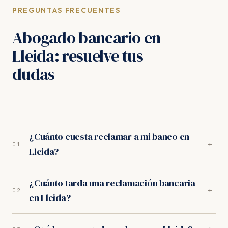
PREGUNTAS FRECUENTES
Abogado bancario en
Lleida: resuelve tus
dudas
¿Cuánto cuesta reclamar a mi banco en
+
01
Lleida?
Nada por adelantado. Nuestros abogados en Lleida
¿Cuánto tarda una reclamación bancaria
trabajan exclusivamente a éxito: trabajamos
+
02
en Lleida?
orientados a resultados. Sin provisión de fondos, sin
cuotas mensuales.
Depende del tipo de reclamación. En los juzgados de