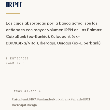
IRPH
Las cajas absorbidas por la banca actual son las
entidades con mayor volumen IRPH en Las Palmas:
CaixaBank (ex-Bankia), Kutxabank (ex-
BBK/Kutxa/Vital), Ibercaja, Unicaja (ex-Liberbank).
8 ENTIDADES
€36M IRPH
HEMOS GANADO A
CaixaBank
BBVA
Santander
Kutxabank
Sabadell
UCI
Ibercaja
Unicaja