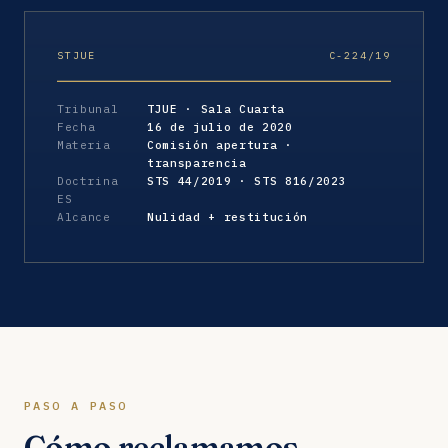
STJUE
C-224/19
Tribunal
TJUE · Sala Cuarta
Fecha
16 de julio de 2020
Materia
Comisión apertura ·
transparencia
Doctrina
STS 44/2019 · STS 816/2023
ES
Alcance
Nulidad + restitución
PASO A PASO
Cómo reclamamos