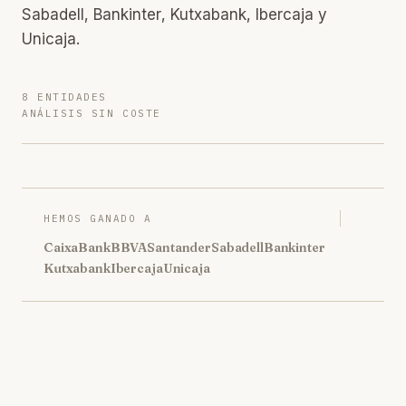
Sabadell, Bankinter, Kutxabank, Ibercaja y
Unicaja.
8 ENTIDADES
ANÁLISIS SIN COSTE
HEMOS GANADO A
CaixaBank
BBVA
Santander
Sabadell
Bankinter
Kutxabank
Ibercaja
Unicaja