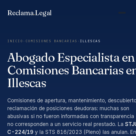
Saltar
al
Reclama
.
Legal
contenido
INICIO
›
COMISIONES BANCARIAS
›
ILLESCAS
Abogado Especialista en
Comisiones Bancarias e
Illescas
Comisiones de apertura, mantenimiento, descubierto
reclamación de posiciones deudoras: muchas son
abusivas si no fueron informadas con transparencia
no corresponden a un servicio real prestado. La
STJ
C-224/19
y la STS 816/2023 (Pleno) las anulan. E