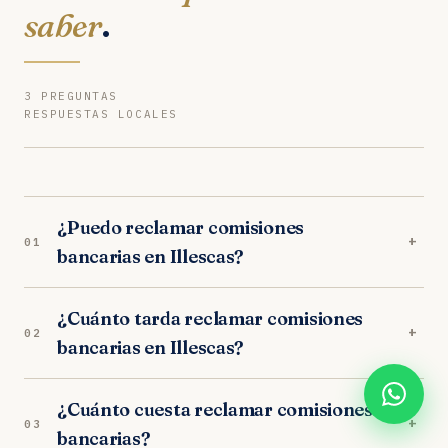
saber
.
3 PREGUNTAS
RESPUESTAS LOCALES
¿Puedo reclamar comisiones
+
01
bancarias en Illescas?
Sí. Nuestros abogados en Illescas son
¿Cuánto tarda reclamar comisiones
especialistas en comisiones bancarias.
+
02
bancarias en Illescas?
Analizamos tu caso gratuitamente y trabajamos
orientados a resultados. Los juzgados de Illescas
En los juzgados de Illescas, el proceso completo
tienen criterio favorable al consumidor.
¿Cuánto cuesta reclamar comisiones
dura entre 10-14 meses. Incluye la fase
+
03
bancarias?
extrajudicial (1 mes) y, si es necesario, la judicial