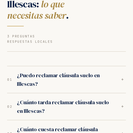
Illescas:
lo que
necesitas saber
.
3 PREGUNTAS
RESPUESTAS LOCALES
¿Puedo reclamar cláusula suelo en
+
01
Illescas?
Sí. Nuestros abogados en Illescas son especialistas en
¿Cuánto tarda reclamar cláusula suelo
cláusula suelo. Analizamos tu caso gratuitamente y
+
02
en Illescas?
trabajamos orientados a resultados. Los juzgados de
Illescas tienen criterio favorable al consumidor.
En los juzgados de Illescas, el proceso completo dura
¿Cuánto cuesta reclamar cláusula
entre 10-14 meses. Incluye la fase extrajudicial (1