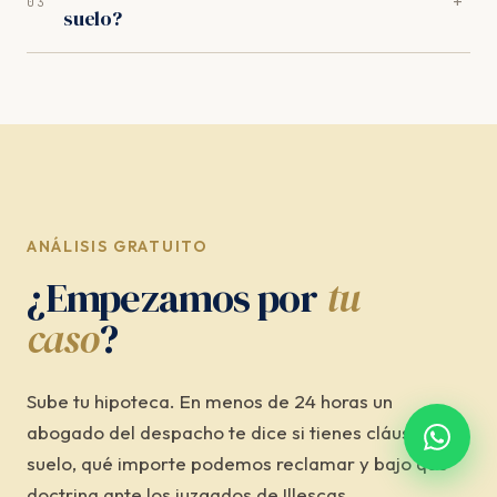
+
03
suelo?
mes) y, si es necesario, la judicial ante el Juzgado de
Primera Instancia competente.
Nada por adelantado. Trabajamos exclusivamente a
éxito: trabajamos orientados a resultados. Sin
provisión de fondos, sin cuotas mensuales, sin costes
ocultos de ningún tipo.
ANÁLISIS GRATUITO
¿Empezamos por
tu
caso
?
Sube tu hipoteca. En menos de 24 horas un
abogado del despacho te dice si tienes cláusula
suelo, qué importe podemos reclamar y bajo qué
doctrina ante los juzgados de Illescas.