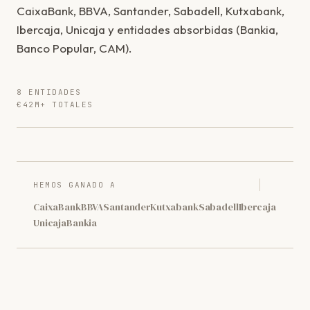
CaixaBank, BBVA, Santander, Sabadell, Kutxabank,
Ibercaja, Unicaja y entidades absorbidas (Bankia,
Banco Popular, CAM).
8 ENTIDADES
€42M+ TOTALES
HEMOS GANADO A
CaixaBank
BBVA
Santander
Kutxabank
Sabadell
Ibercaja
Unicaja
Bankia