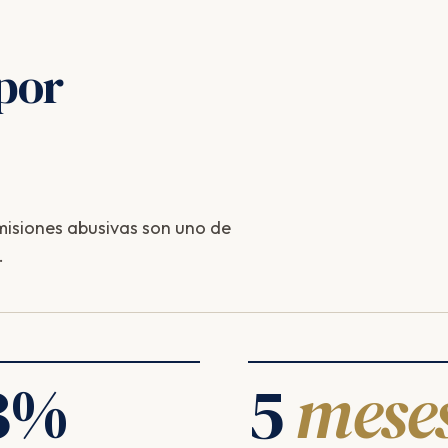
por
isiones abusivas son uno de
.
3
%
5
mese