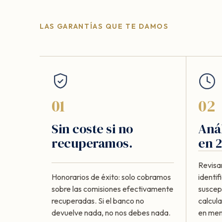
LAS GARANTÍAS QUE TE DAMOS
01
02
Sin coste si no
Anál
recuperamos.
en 2
Revisa
Honorarios de éxito: solo cobramos
identi
sobre las comisiones efectivamente
suscept
recuperadas. Si el banco no
calcul
devuelve nada, no nos debes nada.
en meno