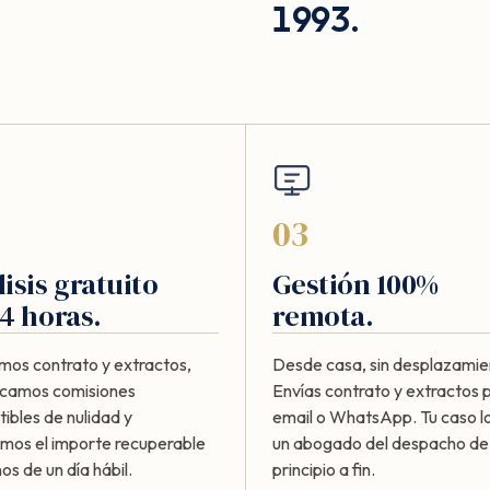
1993.
03
isis gratuito
Gestión 100%
4 horas.
remota.
mos contrato y extractos,
Desde casa, sin desplazamie
ficamos comisiones
Envías contrato y extractos 
ibles de nulidad y
email o WhatsApp. Tu caso lo
amos el importe recuperable
un abogado del despacho de
s de un día hábil.
principio a fin.