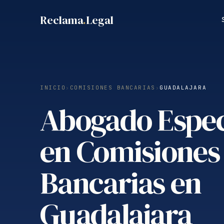
Saltar
Reclama
.
Legal
al
contenido
INICIO
›
COMISIONES BANCARIAS
›
GUADALAJARA
Abogado Espec
en Comisiones
Bancarias en
Guadalajara