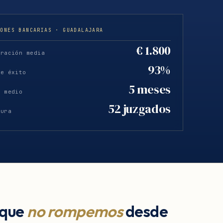
IONES BANCARIAS · GUADALAJARA
€ 1.800
eración media
93%
de éxito
5 meses
o medio
52 juzgados
tura
 que
no rompemos
desde