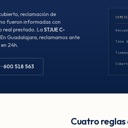
ubierto, reclamación de
COMIS
 no fueron informadas con
o real prestado. La
STJUE C-
Recup
. En Guadalajara, reclamamos ante
Tasa 
 en 24h.
Tiemp
Cober
 · 600 518 563
Cuatro reglas