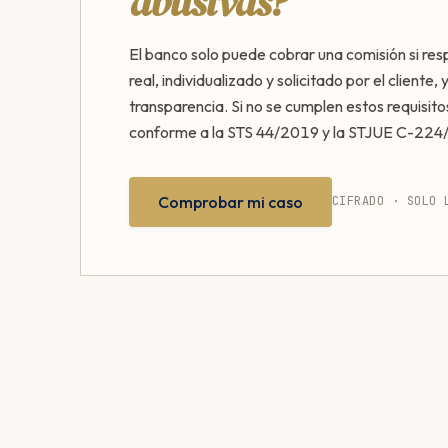
abusivas?
El banco solo puede cobrar una comisión si res
real, individualizado y solicitado por el cliente,
transparencia. Si no se cumplen estos requisito
conforme a la STS 44/2019 y la STJUE C-224
Comprobar mi caso
CIFRADO · SOLO 