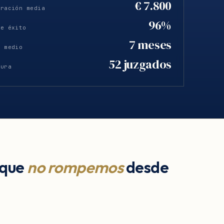
€ 7.800
eración media
96%
de éxito
7 meses
o medio
52 juzgados
tura
 que
no rompemos
desde