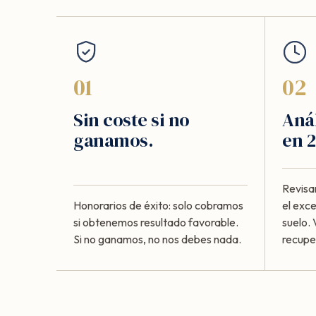
01
02
Sin coste si no
Anál
ganamos.
en 2
Revisa
Honorarios de éxito: solo cobramos
el exc
si obtenemos resultado favorable.
suelo. 
Si no ganamos, no nos debes nada.
recupe