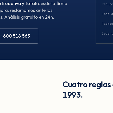
etroactiva y total
: desde la firma
Recup
ajara, reclamamos ante los
Tasa 
. Análisis gratuito en 24h.
Tiemp
Cober
 · 600 518 563
Cuatro reglas
1993.