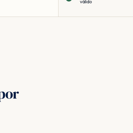
válido
por