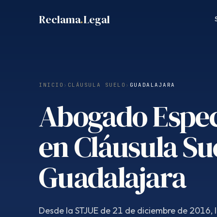
Saltar
Reclama
.
Legal
al
contenido
INICIO
›
CLÁUSULA SUELO
›
GUADALAJARA
Abogado Espec
en Cláusula Su
Guadalajara
Desde la STJUE de 21 de diciembre de 2016, 