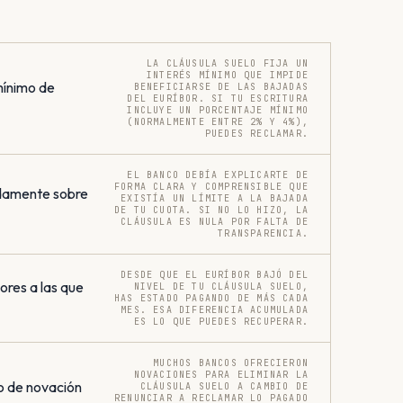
LA CLÁUSULA SUELO FIJA UN
INTERÉS MÍNIMO QUE IMPIDE
mínimo de
BENEFICIARSE DE LAS BAJADAS
DEL EURÍBOR. SI TU ESCRITURA
INCLUYE UN PORCENTAJE MÍNIMO
(NORMALMENTE ENTRE 2% Y 4%),
PUEDES RECLAMAR.
EL BANCO DEBÍA EXPLICARTE DE
FORMA CLARA Y COMPRENSIBLE QUE
damente sobre
EXISTÍA UN LÍMITE A LA BAJADA
DE TU CUOTA. SI NO LO HIZO, LA
CLÁUSULA ES NULA POR FALTA DE
TRANSPARENCIA.
DESDE QUE EL EURÍBOR BAJÓ DEL
res a las que
NIVEL DE TU CLÁUSULA SUELO,
HAS ESTADO PAGANDO DE MÁS CADA
MES. ESA DIFERENCIA ACUMULADA
ES LO QUE PUEDES RECUPERAR.
MUCHOS BANCOS OFRECIERON
NOVACIONES PARA ELIMINAR LA
o de novación
CLÁUSULA SUELO A CAMBIO DE
RENUNCIAR A RECLAMAR LO PAGADO