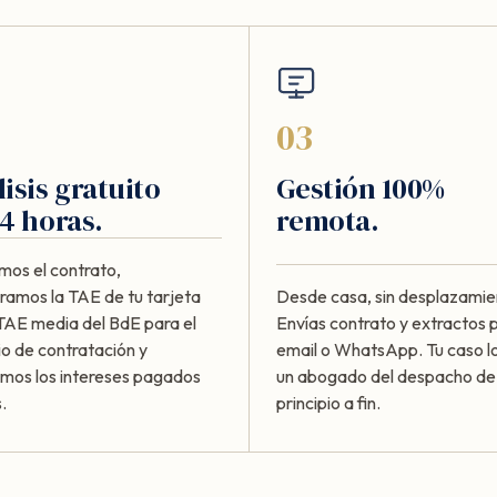
03
isis gratuito
Gestión 100%
4 horas.
remota.
mos el contrato,
amos la TAE de tu tarjeta
Desde casa, sin desplazamie
 TAE media del BdE para el
Envías contrato y extractos 
io de contratación y
email o WhatsApp. Tu caso lo
amos los intereses pagados
un abogado del despacho de
.
principio a fin.