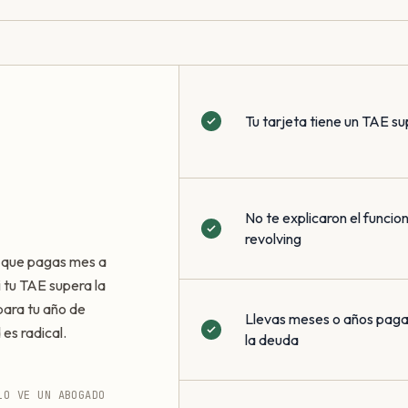
Tu tarjeta tiene un TAE su
No te explicaron el funci
revolving
a que pagas mes a
i tu TAE supera la
ara tu año de
Llevas meses o años pagan
 es radical.
la deuda
LO VE UN ABOGADO