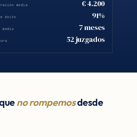
€ 4.200
eración media
91%
de éxito
7 meses
o medio
52 juzgados
tura
 que
no rompemos
desde