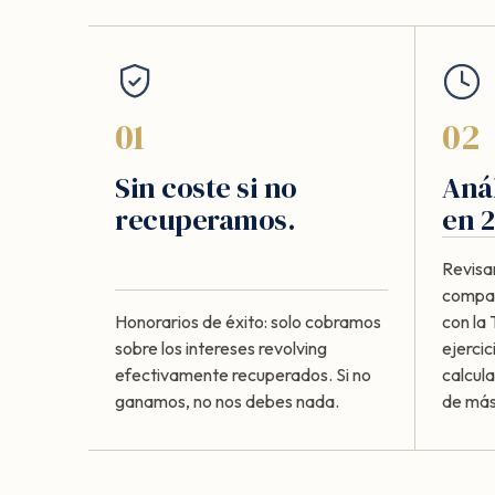
01
02
Sin coste si no
Anál
recuperamos.
en 2
Revisa
compar
Honorarios de éxito: solo cobramos
con la
sobre los intereses revolving
ejercic
efectivamente recuperados. Si no
calcul
ganamos, no nos debes nada.
de más