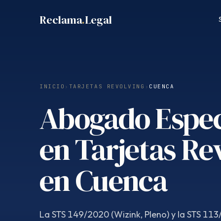
Saltar
Reclama
.
Legal
al
contenido
INICIO
›
TARJETAS REVOLVING
›
CUENCA
Abogado Espec
en Tarjetas Re
en Cuenca
La STS 149/2020 (Wizink, Pleno) y la STS 113