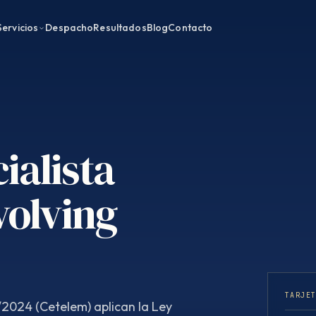
Servicios
Despacho
Resultados
Blog
Contacto
ialista
volving
TARJE
/2024 (Cetelem) aplican la Ley