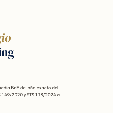
gio
ing
 media BdE del año exacto del
STS 149/2020 y STS 113/2024 a