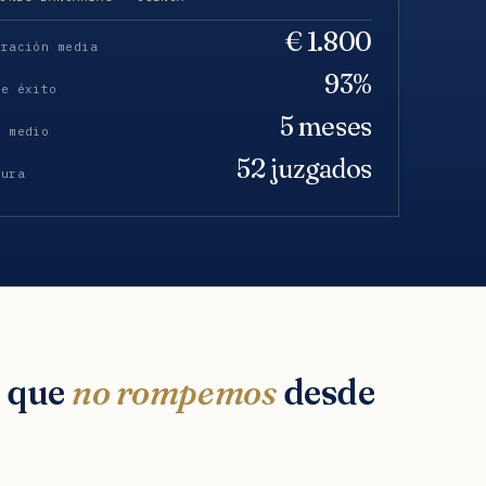
€ 1.800
eración media
93%
de éxito
5 meses
o medio
52 juzgados
tura
s que
no rompemos
desde