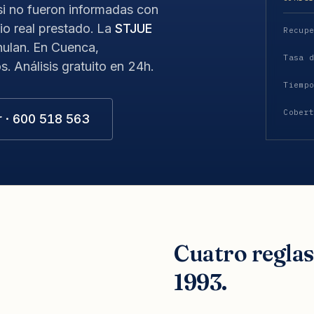
i no fueron informadas con
io real prestado. La
STJUE
Recup
nulan. En Cuenca,
Tasa 
. Análisis gratuito en 24h.
Tiemp
Cober
r · 600 518 563
Cuatro regla
1993.