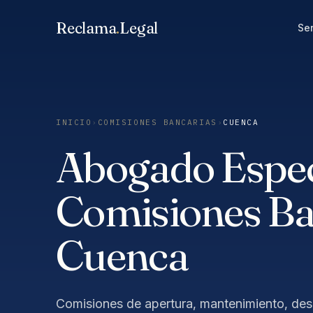
Saltar
Reclama
.
Legal
al
Ser
contenido
INICIO
›
COMISIONES BANCARIAS
›
CUENCA
Abogado Especi
Comisiones Ba
Cuenca
Comisiones de apertura, mantenimiento, des