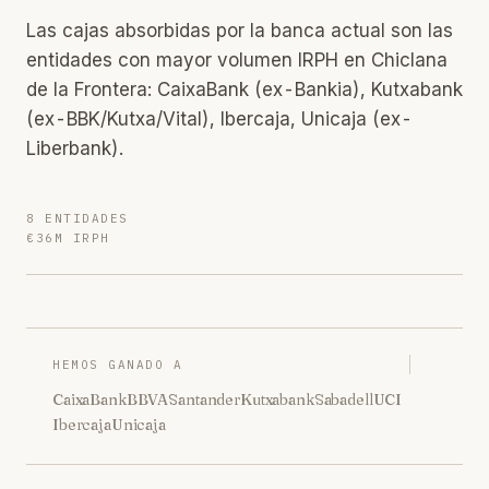
Las cajas absorbidas por la banca actual son las
entidades con mayor volumen IRPH en Chiclana
de la Frontera: CaixaBank (ex-Bankia), Kutxabank
(ex-BBK/Kutxa/Vital), Ibercaja, Unicaja (ex-
Liberbank).
8 ENTIDADES
€36M IRPH
HEMOS GANADO A
CaixaBank
BBVA
Santander
Kutxabank
Sabadell
UCI
Ibercaja
Unicaja