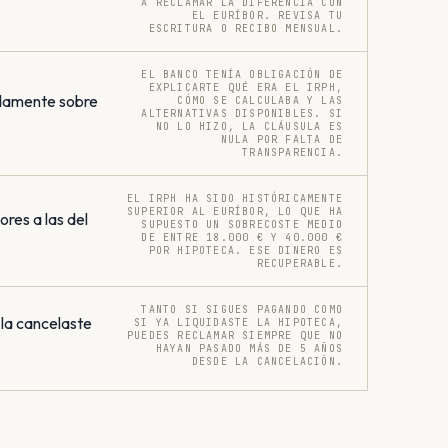
A RECLAMAR LA DIFERENCIA CON
EL EURÍBOR. REVISA TU
ESCRITURA O RECIBO MENSUAL.
EL BANCO TENÍA OBLIGACIÓN DE
EXPLICARTE QUÉ ERA EL IRPH,
damente sobre
CÓMO SE CALCULABA Y LAS
ALTERNATIVAS DISPONIBLES. SI
NO LO HIZO, LA CLÁUSULA ES
NULA POR FALTA DE
TRANSPARENCIA.
EL IRPH HA SIDO HISTÓRICAMENTE
SUPERIOR AL EURÍBOR, LO QUE HA
res a las del
SUPUESTO UN SOBRECOSTE MEDIO
DE ENTRE 18.000 € Y 40.000 €
POR HIPOTECA. ESE DINERO ES
RECUPERABLE.
TANTO SI SIGUES PAGANDO COMO
 la cancelaste
SI YA LIQUIDASTE LA HIPOTECA,
PUEDES RECLAMAR SIEMPRE QUE NO
HAYAN PASADO MÁS DE 5 AÑOS
DESDE LA CANCELACIÓN.