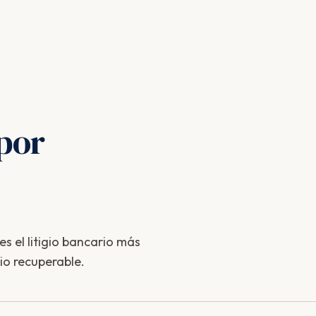
por
s el litigio bancario más
io recuperable.