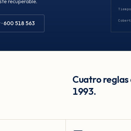
ste recuperable.
Tiemp
Cober
 · 600 518 563
Cuatro reglas
1993.