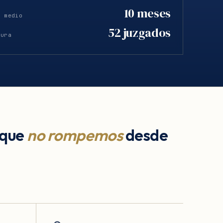
10 meses
o medio
52 juzgados
tura
 que
no rompemos
desde