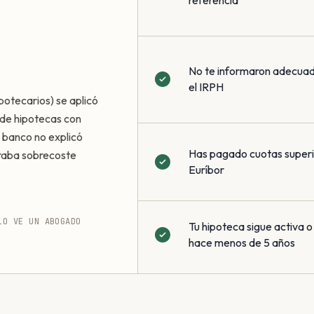
referencia
No te informaron adecua
el IRPH
potecarios) se aplicó
de hipotecas con
 banco no explicó
Has pagado cuotas superio
eraba sobrecoste
Euríbor
LO VE UN ABOGADO
Tu hipoteca sigue activa o
hace menos de 5 años