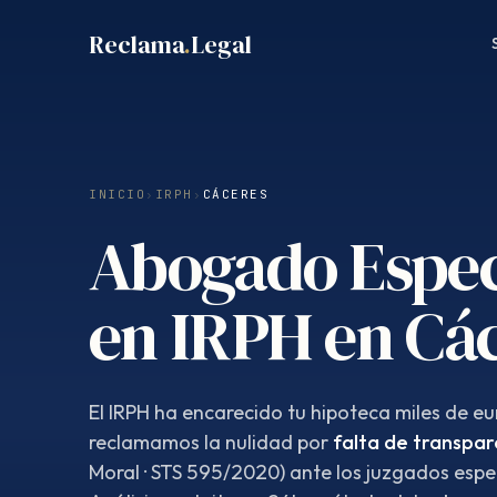
Saltar
Reclama
.
Legal
al
contenido
INICIO
›
IRPH
›
CÁCERES
Abogado Espec
en IRPH en Cá
El IRPH ha encarecido tu hipoteca miles de eur
reclamamos la nulidad por
falta de transpar
Moral · STS 595/2020) ante los juzgados espe