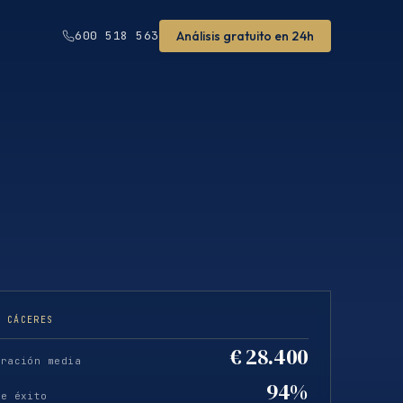
Análisis gratuito en 24h
600 518 563
· CÁCERES
€ 28.400
eración media
94%
de éxito