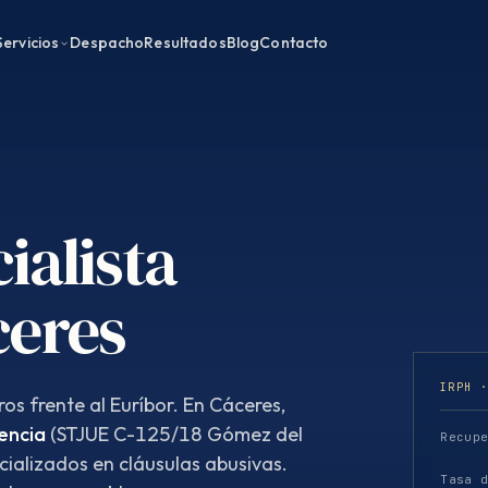
Servicios
Despacho
Resultados
Blog
Contacto
ialista
ceres
IRPH 
os frente al Euríbor. En Cáceres,
encia
(STJUE C-125/18 Gómez del
Recup
cializados en cláusulas abusivas.
Tasa 