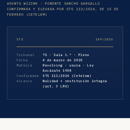
ASUNTO WIZINK · PONENTE SANCHO GARGALLO
CONFIRMADA Y ELEVADA POR STS 113/2024, DE 15 DE
FEBRERO (CETELEM)
STS
149/2020
Tribunal
TS · Sala 1.ª · Pleno
Fecha
4 de marzo de 2020
Materia
Revolving · usura · Ley
Azcárate 1908
Confirmada
STS 113/2024 (Cetelem)
Alcance
Nulidad + restitución íntegra
(art. 3 LRU)