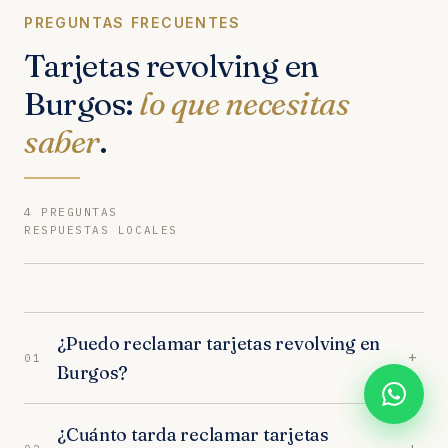
PREGUNTAS FRECUENTES
Tarjetas revolving en
Burgos:
lo que necesitas
saber
.
4 PREGUNTAS
RESPUESTAS LOCALES
¿Puedo reclamar tarjetas revolving en
+
01
Burgos?
Sí. Nuestros abogados en Burgos son
¿Cuánto tarda reclamar tarjetas
especialistas en tarjetas revolving. Analizamos tu