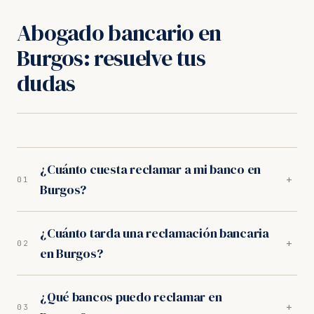
Abogado bancario en
Burgos: resuelve tus
dudas
¿Cuánto cuesta reclamar a mi banco en
+
01
Burgos?
Nada por adelantado. Nuestros abogados en Burgos
¿Cuánto tarda una reclamación bancaria
trabajan exclusivamente a éxito: trabajamos
+
02
en Burgos?
orientados a resultados. Sin provisión de fondos, sin
cuotas mensuales.
Depende del tipo de reclamación. En los juzgados de
¿Qué bancos puedo reclamar en
Burgos, los procedimientos duran entre 10-14 meses.
+
03