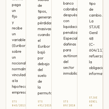
banco
tipo
paga
de
cobraba
de
un
tipos,
después
cambio.
fijo
generaron
con
La
y
pérdidas
liquidaciones
STJUE
recibe
masivas
penalizadoras.
Genil
un
cuando
Especialmente
48
variable
el
dañinas
(C-
(Euribor)
Euribor
para
604/11)
sobre
bajó
autónomos
refuerza
un
por
del
la
nocional,
debajo
sector
obligación
normalmente
del
inmobiliario.
informativa
vinculado
suelo
a la
de
hipoteca
la
empresarial.
permuta.
STJUE
STS
STS
STS
GENIL
840/2013
491/2015
89/2018
48