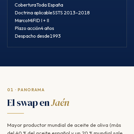
Cobertura
Toda España
Doctrina aplicable
SSTS 2013–2018
Marco
MiFID I + II
Plazo acción
4 años
Despacho desde
1993
01 · PANORAMA
El swap en
Jaén
Mayor productor mundial de aceite de oliva (más
del 40 % del aceite español y un 20 % mundial sale