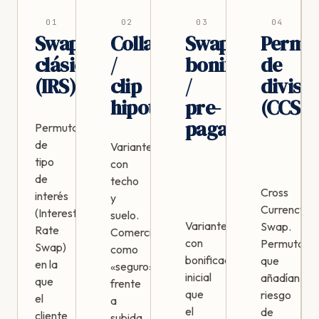
01
02
03
04
Swap
Collar
Swap
Permu
clásico
/
bonificado
de
(IRS)
clip
/
divisa
hipotecario
pre-
(CCS)
pagado
Permuta
de
Variantes
tipo
con
de
techo
Cross
interés
y
Currency
(Interest
suelo.
Variantes
Swap.
Rate
Comercializadas
con
Permutas
Swap)
como
bonificación
que
en la
«seguro»
inicial
añadían
que
frente
que
riesgo
el
a
el
de
cliente
subida