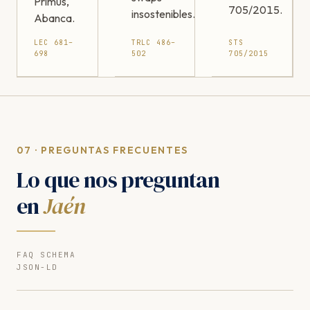
Primus,
705/2015.
insostenibles.
Abanca.
LEC 681–
TRLC 486–
STS
698
502
705/2015
07 · PREGUNTAS FRECUENTES
Lo que nos preguntan
en
Jaén
FAQ SCHEMA
JSON-LD