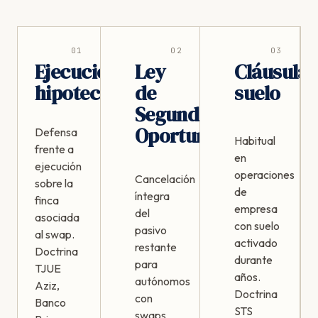
01
02
03
Ejecución
Ley
Cláusula
hipotecaria
de
suelo
Segunda
Oportunidad
Defensa
Habitual
frente a
en
ejecución
operaciones
Cancelación
sobre la
de
íntegra
finca
empresa
del
asociada
con suelo
pasivo
al swap.
activado
restante
Doctrina
durante
para
TJUE
años.
autónomos
Aziz,
Doctrina
con
Banco
STS
swaps