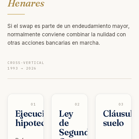
Henares
Si el swap es parte de un endeudamiento mayor,
normalmente conviene combinar la nulidad con
otras acciones bancarias en marcha.
CROSS-VERTICAL
1993 → 2026
01
02
03
Ejecución
Ley
Cláusula
hipotecaria
de
suelo
Segunda