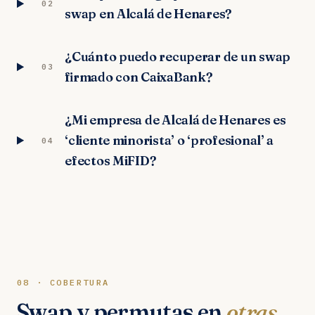
02
swap en Alcalá de Henares?
¿Cuánto puedo recuperar de un swap
03
firmado con CaixaBank?
¿Mi empresa de Alcalá de Henares es
‘cliente minorista’ o ‘profesional’ a
04
efectos MiFID?
08 · COBERTURA
Swap y permutas en
otras