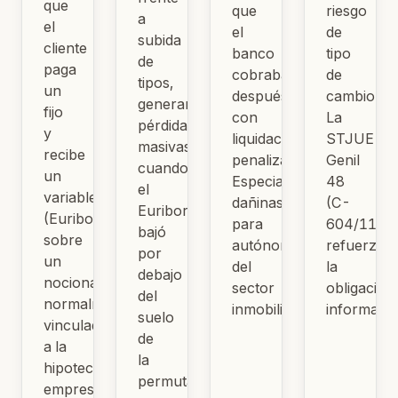
que
que
riesgo
a
el
el
de
subida
cliente
banco
tipo
de
paga
cobraba
de
tipos,
un
después
cambio.
generaron
fijo
con
La
pérdidas
y
liquidaciones
STJUE
masivas
recibe
penalizadoras.
Genil
cuando
un
Especialmente
48
el
variable
dañinas
(C-
Euribor
(Euribor)
para
604/11)
bajó
sobre
autónomos
refuerza
por
un
del
la
debajo
nocional,
sector
obligación
del
normalmente
inmobiliario.
informativ
suelo
vinculado
de
a la
la
hipoteca
permuta.
empresarial.