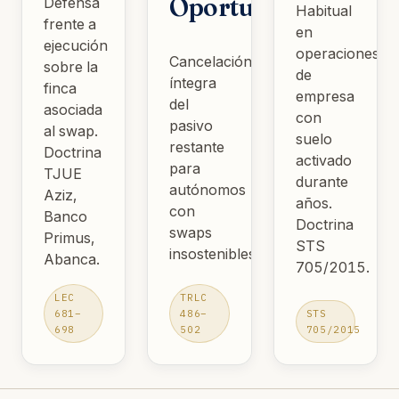
Oportunidad
Defensa
Habitual
frente a
en
ejecución
operaciones
Cancelación
sobre la
de
íntegra
finca
empresa
del
asociada
con
pasivo
al swap.
suelo
restante
Doctrina
activado
para
TJUE
durante
autónomos
Aziz,
años.
con
Banco
Doctrina
swaps
Primus,
STS
insostenibles.
Abanca.
705/2015.
LEC
TRLC
681–
486–
STS
698
502
705/2015