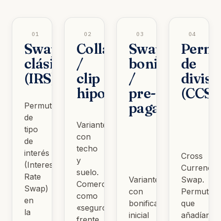
01
02
03
04
Swap
Collar
Swap
Permu
clásico
/
bonificado
de
(IRS)
clip
/
divisa
hipotecario
pre-
(CCS)
pagado
Permuta
de
Variantes
tipo
con
de
techo
interés
Cross
y
(Interest
Currency
suelo.
Rate
Variantes
Swap.
Comercializadas
Swap)
con
Permutas
como
en
bonificación
que
«seguro»
la
inicial
añadían
frente