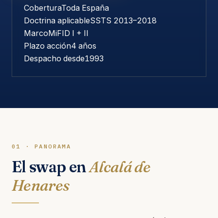
Cobertura
Toda España
Doctrina aplicable
SSTS 2013–2018
Marco
MiFID I + II
Plazo acción
4 años
Despacho desde
1993
01 · PANORAMA
El swap en
Alcalá de
Henares