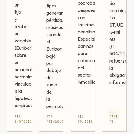
cobraba
de
un
tipos,
después
cambio.
fijo
generaron
con
La
y
pérdidas
liquidaciones
STJUE
recibe
masivas
penalizadoras.
Genil
un
cuando
Especialmente
48
variable
el
dañinas
(C-
(Euribor)
Euribor
para
604/11)
sobre
bajó
autónomos
refuerza
un
por
del
la
nocional,
debajo
sector
obligación
normalmente
del
inmobiliario.
informativa
vinculado
suelo
a la
de
hipoteca
la
empresarial.
permuta.
STJUE
STS
STS
STS
GENIL
840/2013
491/2015
89/2018
48