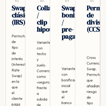
01
02
03
04
Swap
Collar
Swap
Permu
clásico
/
bonificado
de
(IRS)
clip
/
divisa
hipotecario
pre-
(CCS)
pagado
Permuta
de
Variantes
tipo
con
de
techo
Cross
interés
y
Currency
(Interest
suelo.
Variantes
Swap.
Rate
Comercializadas
con
Permutas
Swap)
como
bonificación
que
en la
«seguro»
inicial
añadían
que
frente
que
riesgo
el
a
el
de
cliente
subida
banco
tipo
paga
de