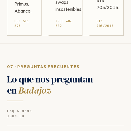
STS
swaps
Primus,
705/2015.
insostenibles.
Abanca.
LEC 681–
TRLC 486–
STS
698
502
705/2015
07 · PREGUNTAS FRECUENTES
Lo que nos preguntan
en
Badajoz
FAQ SCHEMA
JSON-LD