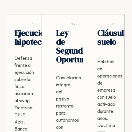
01
02
03
Ejecución
Ley
Cláusula
hipotecaria
de
suelo
Segunda
Oportunidad
Defensa
Habitual
frente a
en
ejecución
operaciones
Cancelación
sobre la
de
íntegra
finca
empresa
del
asociada
con suelo
pasivo
al swap.
activado
restante
Doctrina
durante
para
TJUE
años.
autónomos
Aziz,
Doctrina
con
Banco