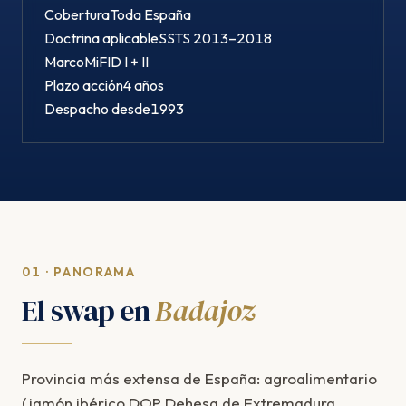
Cobertura
Toda España
Doctrina aplicable
SSTS 2013–2018
Marco
MiFID I + II
Plazo acción
4 años
Despacho desde
1993
01 · PANORAMA
El swap en
Badajoz
Provincia más extensa de España: agroalimentario
(jamón ibérico DOP Dehesa de Extremadura,