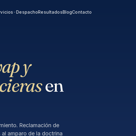
vicios
Despacho
Resultados
Blog
Contacto
ap y
cieras
en
imiento. Reclamación de
s al amparo de la doctrina