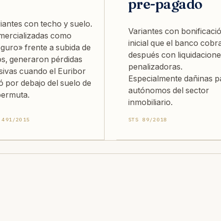
pre-pagado
iantes con techo y suelo.
Variantes con bonificaci
ercializadas como
inicial que el banco cobr
guro» frente a subida de
después con liquidacion
os, generaron pérdidas
penalizadoras.
ivas cuando el Euribor
Especialmente dañinas p
ó por debajo del suelo de
autónomos del sector
permuta.
inmobiliario.
 491/2015
STS 89/2018