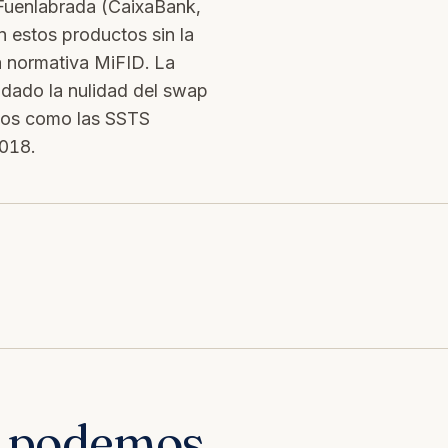
Fuenlabrada (CaixaBank,
 estos productos sin la
a normativa MiFID. La
idado la nulidad del swap
asos como las SSTS
018.
s podemos