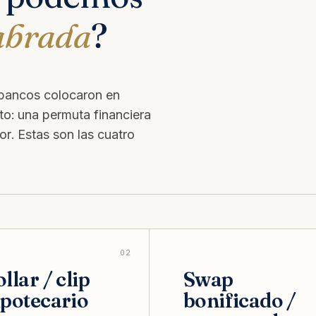
abrada
?
 bancos colocaron en
o: una permuta financiera
or. Estas son las cuatro
02
llar / clip
Swap
ipotecario
bonificado /