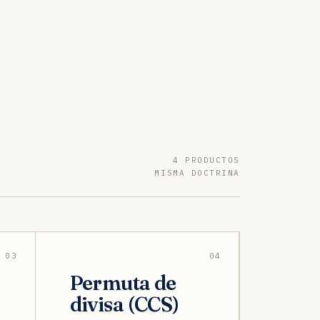
4 PRODUCTOS
MISMA DOCTRINA
03
04
Permuta de
divisa (CCS)