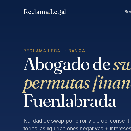
Saltar
Reclama
.
Legal
al
Ser
contenido
RECLAMA LEGAL · BANCA
Abogado de
sw
permutas finan
Fuenlabrada
Nulidad de swap por error vicio del consent
todas las liquidaciones negativas + interese