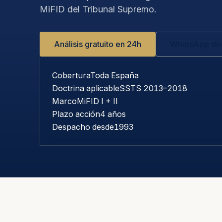
MiFID del Tribunal Supremo.
Análisis gratuito en 24h
WhatsApp dir
Cobertura
Toda España
Doctrina aplicable
SSTS 2013–2018
Marco
MiFID I + II
Plazo acción
4 años
Despacho desde
1993