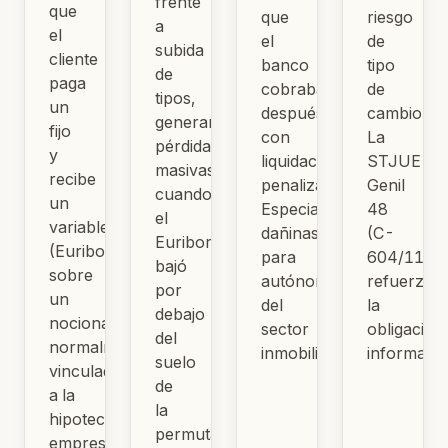
frente
que
que
riesgo
a
el
el
de
subida
cliente
banco
tipo
de
paga
cobraba
de
tipos,
un
después
cambio.
generaron
fijo
con
La
pérdidas
y
liquidaciones
STJUE
masivas
recibe
penalizadoras.
Genil
cuando
un
Especialmente
48
el
variable
dañinas
(C-
Euribor
(Euribor)
para
604/11)
bajó
sobre
autónomos
refuerza
por
un
del
la
debajo
nocional,
sector
obligación
del
normalmente
inmobiliario.
informativ
suelo
vinculado
de
a la
la
hipoteca
permuta.
empresarial.