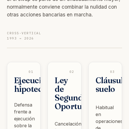
normalmente conviene combinar la nulidad con
otras acciones bancarias en marcha.
CROSS-VERTICAL
1993 → 2026
01
02
03
Ejecución
Ley
Cláusula
hipotecaria
de
suelo
Segunda
Oportunidad
Defensa
Habitual
frente a
en
ejecución
operaciones
Cancelación
sobre la
de