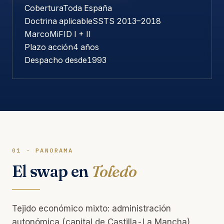
Cobertura
Toda España
Doctrina aplicable
SSTS 2013–2018
Marco
MiFID I + II
Plazo acción
4 años
Despacho desde
1993
01 · PANORAMA
El swap en
Toledo
Tejido económico mixto: administración
autonómica (capital de Castilla-La Mancha),