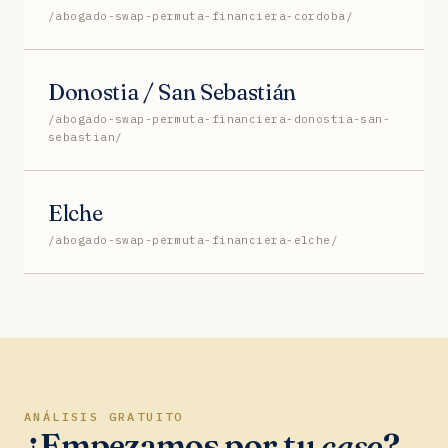
/abogado-swap-permuta-financiera-cordoba/
Donostia / San Sebastián
/abogado-swap-permuta-financiera-donostia-san-
sebastian/
Elche
/abogado-swap-permuta-financiera-elche/
ANÁLISIS GRATUITO
¿Empezamos por tu
caso
?