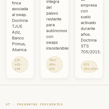
íntegra
finca
empresa
del
asociada
con
pasivo
al swap.
suelo
restante
Doctrina
activado
para
TJUE
durante
autónomos
Aziz,
años.
con
Banco
Doctrina
swaps
Primus,
STS
insostenibles.
Abanca.
705/2015.
LEC
TRLC
681–
486–
STS
698
502
705/2015
07 · PREGUNTAS FRECUENTES