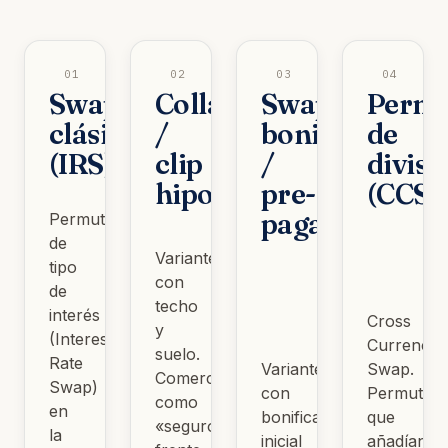
01
02
03
04
Swap
Collar
Swap
Permu
clásico
/
bonificado
de
(IRS)
clip
/
divisa
hipotecario
pre-
(CCS)
pagado
Permuta
de
Variantes
tipo
con
de
techo
interés
Cross
y
(Interest
Currency
suelo.
Rate
Variantes
Swap.
Comercializadas
Swap)
con
Permutas
como
en
bonificación
que
«seguro»
la
inicial
añadían