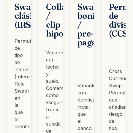
Swap
Collar
Swap
Permu
clásico
/
bonificado
de
(IRS)
clip
/
divisa
hipotecario
pre-
(CCS)
pagado
Permuta
de
Variantes
tipo
con
de
techo
interés
Cross
y
(Interest
Currency
suelo.
Rate
Variantes
Swap.
Comercializadas
Swap)
con
Permutas
como
en
bonificación
que
«seguro»
la
inicial
añadían
frente
que
que
riesgo
a
el
el
de
subida
cliente
banco
tipo
de