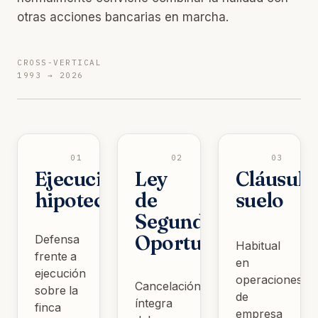
otras acciones bancarias en marcha.
CROSS-VERTICAL
1993 → 2026
01
02
03
Ejecución
Ley
Cláusula
hipotecaria
de
suelo
Segunda
Oportunidad
Defensa
Habitual
frente a
en
ejecución
operaciones
Cancelación
sobre la
de
íntegra
finca
empresa