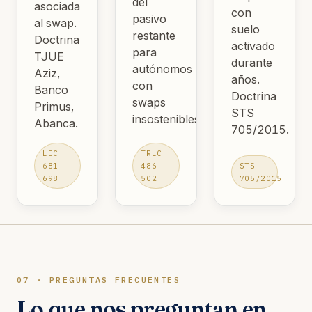
del
asociada
con
pasivo
al swap.
suelo
restante
Doctrina
activado
para
TJUE
durante
autónomos
Aziz,
años.
con
Banco
Doctrina
swaps
Primus,
STS
insostenibles.
Abanca.
705/2015.
LEC
TRLC
681–
486–
STS
698
502
705/2015
07 · PREGUNTAS FRECUENTES
Lo que nos preguntan en