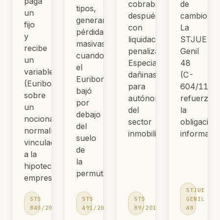
paga
cobraba
de
tipos,
un
después
cambio.
generaron
fijo
con
La
pérdidas
y
liquidaciones
STJUE
masivas
recibe
penalizadoras.
Genil
cuando
un
Especialmente
48
el
variable
dañinas
(C-
Euribor
(Euribor)
para
604/11)
bajó
sobre
autónomos
refuerza
por
un
del
la
debajo
nocional,
sector
obligación
del
normalmente
inmobiliario.
informativ
suelo
vinculado
de
a la
la
hipoteca
permuta.
empresarial.
STJUE
STS
STS
STS
GENIL
840/2013
491/2015
89/2018
48