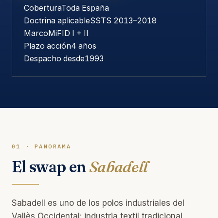
Cobertura
Toda España
Doctrina aplicable
SSTS 2013–2018
Marco
MiFID I + II
Plazo acción
4 años
Despacho desde
1993
01 · PANORAMA
El swap en
Sabadell
Sabadell es uno de los polos industriales del
Vallès Occidental: industria textil tradicional