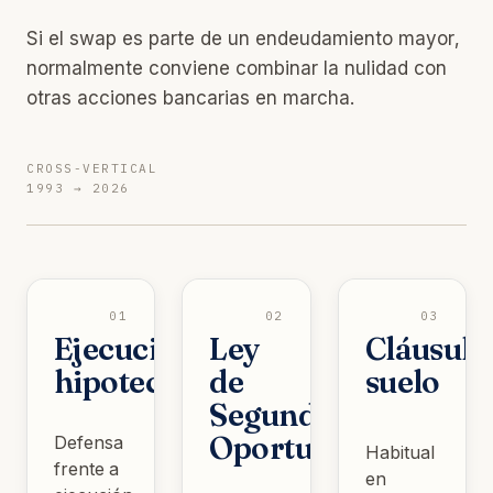
Si el swap es parte de un endeudamiento mayor,
normalmente conviene combinar la nulidad con
otras acciones bancarias en marcha.
CROSS-VERTICAL
1993 → 2026
01
02
03
Ejecución
Ley
Cláusula
hipotecaria
de
suelo
Segunda
Oportunidad
Defensa
Habitual
frente a
en