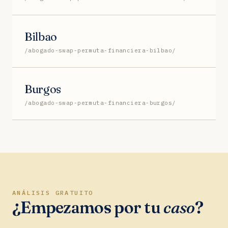
Bilbao
/abogado-swap-permuta-financiera-bilbao/
Burgos
/abogado-swap-permuta-financiera-burgos/
ANÁLISIS GRATUITO
¿Empezamos por tu
caso
?