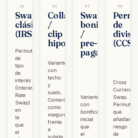
01
02
03
04
Swap
Collar
Swap
Permu
clásico
/
bonificado
de
(IRS)
clip
/
divisa
hipotecario
pre-
(CCS)
pagado
Permuta
de
Variantes
tipo
con
de
techo
interés
Cross
y
(Interest
Currency
suelo.
Rate
Variantes
Swap.
Comercializadas
Swap)
con
Permutas
como
en
bonificación
que
«seguro»
la
inicial
añadían
frente
que
que
riesgo
a
el
el
de
subida