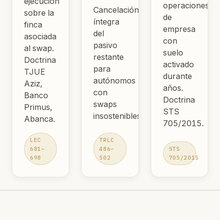
ejecución
operaciones
Cancelación
sobre la
de
íntegra
finca
empresa
del
asociada
con
pasivo
al swap.
suelo
restante
Doctrina
activado
para
TJUE
durante
autónomos
Aziz,
años.
con
Banco
Doctrina
swaps
Primus,
STS
insostenibles.
Abanca.
705/2015.
LEC
TRLC
681–
486–
STS
698
502
705/2015