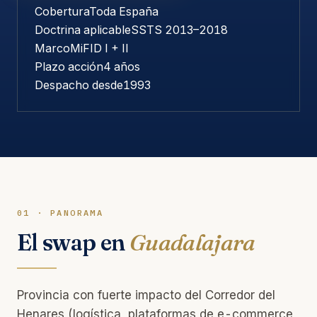
Cobertura
Toda España
Doctrina aplicable
SSTS 2013–2018
Marco
MiFID I + II
Plazo acción
4 años
Despacho desde
1993
01 · PANORAMA
El swap en
Guadalajara
Provincia con fuerte impacto del Corredor del
Henares (logística, plataformas de e-commerce