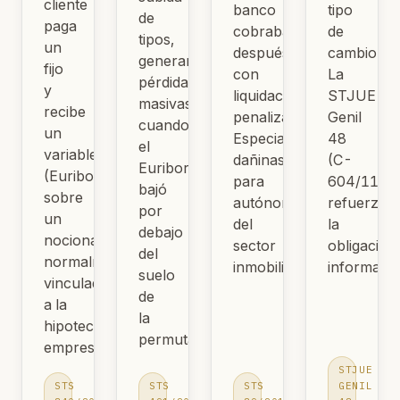
cliente
banco
tipo
de
paga
cobraba
de
tipos,
un
después
cambio.
generaron
fijo
con
La
pérdidas
y
liquidaciones
STJUE
masivas
recibe
penalizadoras.
Genil
cuando
un
Especialmente
48
el
variable
dañinas
(C-
Euribor
(Euribor)
para
604/11)
bajó
sobre
autónomos
refuerza
por
un
del
la
debajo
nocional,
sector
obligación
del
normalmente
inmobiliario.
informativ
suelo
vinculado
de
a la
la
hipoteca
permuta.
empresarial.
STJUE
STS
STS
STS
GENIL