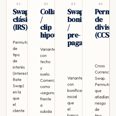
01
02
03
04
Swap
Collar
Swap
Permu
clásico
/
bonificado
de
(IRS)
clip
/
divisa
hipotecario
pre-
(CCS)
pagado
Permuta
de
Variantes
tipo
con
de
techo
Cross
interés
y
Currency
(Interest
suelo.
Variantes
Swap.
Rate
Comercializadas
con
Permutas
Swap)
como
bonificación
que
en la
«seguro»
inicial
añadían
que
frente
que
riesgo
el
a
el
de
cliente
subida
banco
tipo