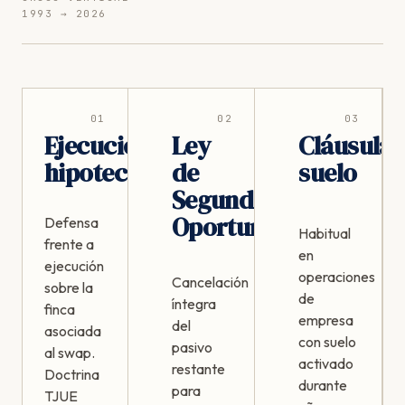
1993 → 2026
01
02
03
Ejecución
Ley
Cláusula
hipotecaria
de
suelo
Segunda
Oportunidad
Defensa
Habitual
frente a
en
ejecución
operaciones
Cancelación
sobre la
de
íntegra
finca
empresa
del
asociada
con suelo
pasivo
al swap.
activado
restante
Doctrina
durante
para
TJUE