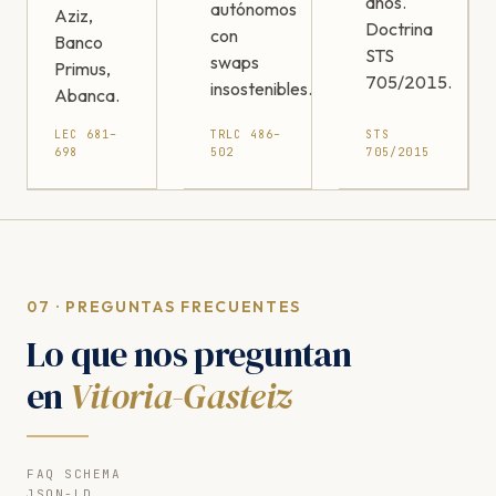
años.
autónomos
Aziz,
Doctrina
con
Banco
STS
swaps
Primus,
705/2015.
insostenibles.
Abanca.
LEC 681–
TRLC 486–
STS
698
502
705/2015
07 · PREGUNTAS FRECUENTES
Lo que nos preguntan
en
Vitoria-Gasteiz
FAQ SCHEMA
JSON-LD