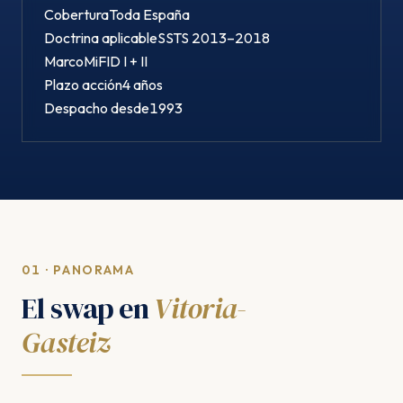
Cobertura
Toda España
Doctrina aplicable
SSTS 2013–2018
Marco
MiFID I + II
Plazo acción
4 años
Despacho desde
1993
01 · PANORAMA
El swap en
Vitoria-
Gasteiz