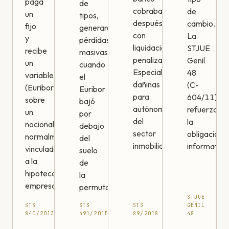
paga
de
cobraba
de
un
tipos,
después
cambio.
fijo
generaron
con
La
y
pérdidas
liquidaciones
STJUE
recibe
masivas
penalizadoras.
Genil
un
cuando
Especialmente
48
variable
el
dañinas
(C-
(Euribor)
Euribor
para
604/11)
sobre
bajó
autónomos
refuerza
un
por
del
la
nocional,
debajo
sector
obligación
normalmente
del
inmobiliario.
informativa
vinculado
suelo
a la
de
hipoteca
la
empresarial.
permuta.
STJUE
STS
STS
STS
GENIL
840/2013
491/2015
89/2018
48