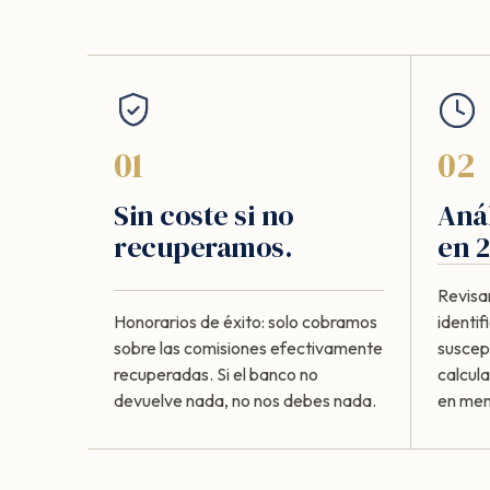
01
02
Sin coste si no
Anál
recuperamos.
en 2
Revisa
Honorarios de éxito: solo cobramos
identi
sobre las comisiones efectivamente
suscept
recuperadas. Si el banco no
calcul
devuelve nada, no nos debes nada.
en meno