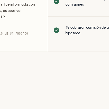
 y si fue informada con
comisiones
s, es abusiva
/19.
Te cobraron comisión de a
hipoteca
LO VE UN ABOGADO