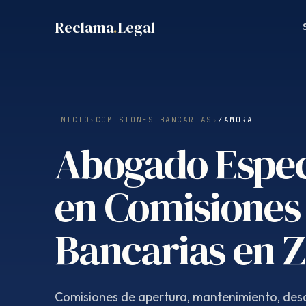
Saltar
Reclama
.
Legal
al
contenido
INICIO
›
COMISIONES BANCARIAS
›
ZAMORA
Abogado Espec
en Comisiones
Bancarias en 
Comisiones de apertura, mantenimiento, desc