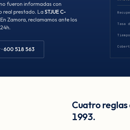
 no fueron informadas con
o real prestado. La
STJUE C-
Recup
. En Zamora, reclamamos ante los
Tasa 
 24h.
Tiemp
Cober
 · 600 518 563
Cuatro reglas
1993.