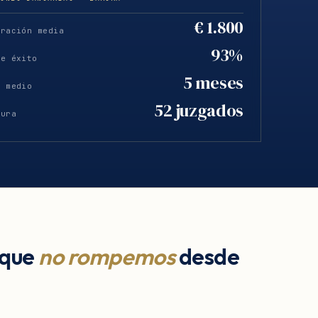
€ 1.800
eración media
93%
de éxito
5 meses
o medio
52 juzgados
tura
 que
no rompemos
desde