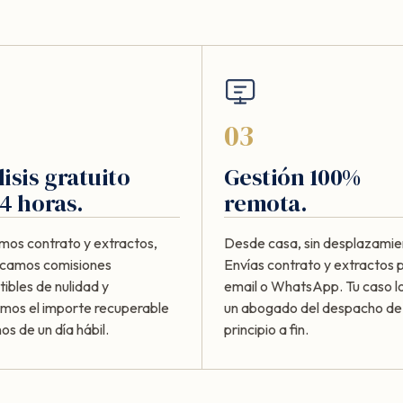
03
isis gratuito
Gestión 100%
4 horas.
remota.
mos contrato y extractos,
Desde casa, sin desplazamie
ficamos comisiones
Envías contrato y extractos 
ibles de nulidad y
email o WhatsApp. Tu caso lo
amos el importe recuperable
un abogado del despacho de
s de un día hábil.
principio a fin.