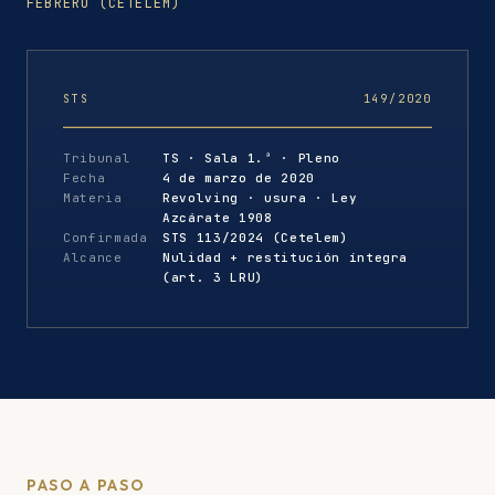
FEBRERO (CETELEM)
STS
149/2020
Tribunal
TS · Sala 1.ª · Pleno
Fecha
4 de marzo de 2020
Materia
Revolving · usura · Ley
Azcárate 1908
Confirmada
STS 113/2024 (Cetelem)
Alcance
Nulidad + restitución íntegra
(art. 3 LRU)
PASO A PASO