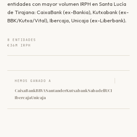
entidades con mayor volumen IRPH en Santa Lucía
de Tirajana: CaixaBank (ex-Bankia), Kutxabank (ex-
BBK/Kutxa/Vital), Ibercaja, Unicaja (ex-Liberbank).
8 ENTIDADES
€36M IRPH
HEMOS GANADO A
CaixaBank
BBVA
Santander
Kutxabank
Sabadell
UCI
Ibercaja
Unicaja