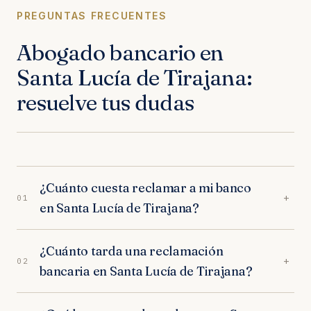
PREGUNTAS FRECUENTES
Abogado bancario en
Santa Lucía de Tirajana:
resuelve tus dudas
¿Cuánto cuesta reclamar a mi banco
+
01
en Santa Lucía de Tirajana?
Nada por adelantado. Nuestros abogados en
¿Cuánto tarda una reclamación
Santa Lucía de Tirajana trabajan exclusivamente
+
02
bancaria en Santa Lucía de Tirajana?
a éxito: trabajamos orientados a resultados. Sin
provisión de fondos, sin cuotas mensuales.
Depende del tipo de reclamación. En los