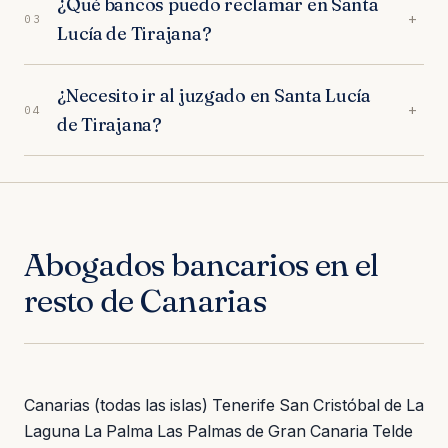
¿Qué bancos puedo reclamar en Santa
juzgados de Santa Lucía de Tirajana, los
+
03
Lucía de Tirajana?
procedimientos duran entre 10-14 meses.
Muchos bancos negocian acuerdos
Reclamamos a todas las entidades: CaixaBank,
extrajudiciales en las primeras semanas.
¿Necesito ir al juzgado en Santa Lucía
Sabadell, BBVA, Santander y cualquier otra. En
+
04
de Tirajana?
Canarias, CaixaBank es la entidad con más
reclamaciones.
No. Nuestros abogados gestionan todo el
proceso ante el Juzgado de Primera Instancia
competente. Tú solo necesitas enviarnos la
documentación. La gestión es 100% online.
Abogados bancarios en el
resto de Canarias
Canarias (todas las islas)
Tenerife
San Cristóbal de La
Laguna
La Palma
Las Palmas de Gran Canaria
Telde