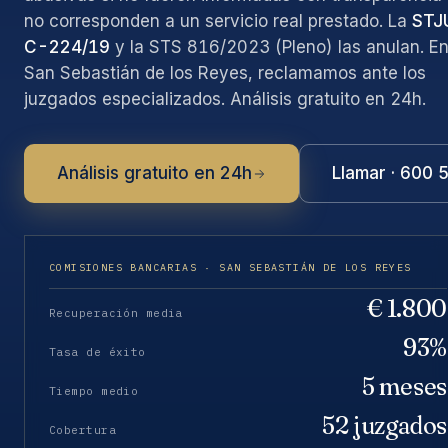
no corresponden a un servicio real prestado. La
STJ
C-224/19
y la STS 816/2023 (Pleno) las anulan. E
San Sebastián de los Reyes, reclamamos ante los
juzgados especializados. Análisis gratuito en 24h.
Análisis gratuito en 24h
Llamar · 600 
COMISIONES BANCARIAS · SAN SEBASTIÁN DE LOS REYES
€ 1.800
Recuperación media
93%
Tasa de éxito
5 meses
Tiempo medio
52 juzgados
Cobertura