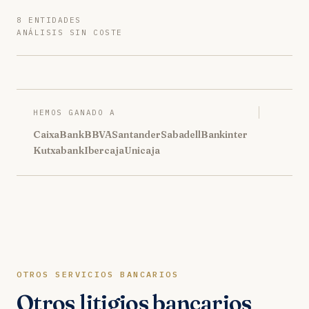
8 ENTIDADES
ANÁLISIS SIN COSTE
HEMOS GANADO A
CaixaBank
BBVA
Santander
Sabadell
Bankinter
Kutxabank
Ibercaja
Unicaja
OTROS SERVICIOS BANCARIOS
Otros litigios bancarios