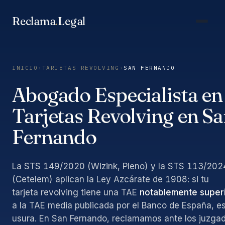
Saltar
al
Reclama
.
Legal
contenido
INICIO
›
TARJETAS REVOLVING
›
SAN FERNANDO
Abogado Especialista en
Tarjetas Revolving en S
Fernando
La STS 149/2020 (Wizink, Pleno) y la STS 113/202
(Cetelem) aplican la Ley Azcárate de 1908: si tu
tarjeta revolving tiene una TAE
notablemente super
a la TAE media publicada por el Banco de España, e
usura. En San Fernando, reclamamos ante los juzga