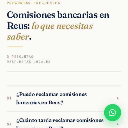
PREGUNTAS FRECUENTES
Comisiones bancarias en
Reus:
lo que necesitas
saber
.
3 PREGUNTAS
RESPUESTAS LOCALES
¿Puedo reclamar comisiones
+
01
bancarias en Reus?
Sí. Nuestros abogados en Reus son especialistas
¿Cuánto tarda reclamar comisiones
en comisiones bancarias. Analizamos tu caso
+
02