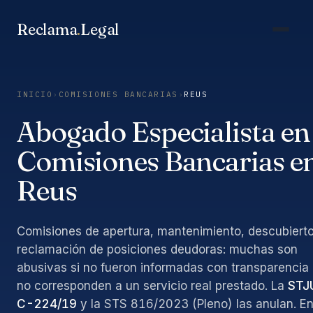
Saltar
al
Reclama
.
Legal
contenido
INICIO
›
COMISIONES BANCARIAS
›
REUS
Abogado Especialista en
Comisiones Bancarias e
Reus
Comisiones de apertura, mantenimiento, descubierto
reclamación de posiciones deudoras: muchas son
abusivas si no fueron informadas con transparencia
no corresponden a un servicio real prestado. La
STJ
C-224/19
y la STS 816/2023 (Pleno) las anulan. E