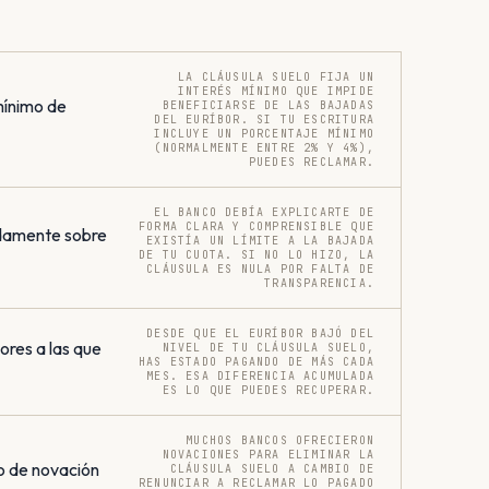
LA CLÁUSULA SUELO FIJA UN
INTERÉS MÍNIMO QUE IMPIDE
mínimo de
BENEFICIARSE DE LAS BAJADAS
DEL EURÍBOR. SI TU ESCRITURA
INCLUYE UN PORCENTAJE MÍNIMO
(NORMALMENTE ENTRE 2% Y 4%),
PUEDES RECLAMAR.
EL BANCO DEBÍA EXPLICARTE DE
FORMA CLARA Y COMPRENSIBLE QUE
damente sobre
EXISTÍA UN LÍMITE A LA BAJADA
DE TU CUOTA. SI NO LO HIZO, LA
CLÁUSULA ES NULA POR FALTA DE
TRANSPARENCIA.
DESDE QUE EL EURÍBOR BAJÓ DEL
res a las que
NIVEL DE TU CLÁUSULA SUELO,
HAS ESTADO PAGANDO DE MÁS CADA
MES. ESA DIFERENCIA ACUMULADA
ES LO QUE PUEDES RECUPERAR.
MUCHOS BANCOS OFRECIERON
NOVACIONES PARA ELIMINAR LA
o de novación
CLÁUSULA SUELO A CAMBIO DE
RENUNCIAR A RECLAMAR LO PAGADO