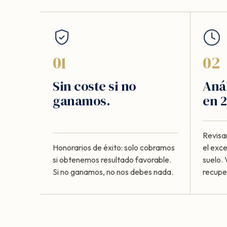
01
02
Sin coste si no
Anál
ganamos.
en 2
Revisa
Honorarios de éxito: solo cobramos
el exc
si obtenemos resultado favorable.
suelo. 
Si no ganamos, no nos debes nada.
recupe