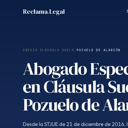
Saltar
Reclama
.
Legal
al
contenido
INICIO
›
CLÁUSULA SUELO
›
POZUELO DE ALARCÓN
Abogado Espec
en Cláusula Su
Pozuelo de Al
Desde la STJUE de 21 de diciembre de 2016, 