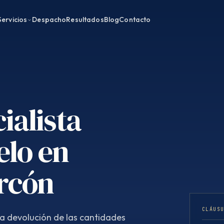
Servicios
Despacho
Resultados
Blog
Contacto
ialista
elo en
arcón
CLÁUS
la devolución de las cantidades