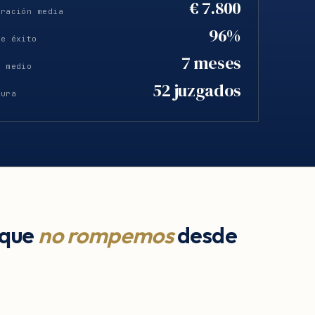
€ 7.800
eración media
96%
de éxito
7 meses
o medio
52 juzgados
tura
 que
no rompemos
desde