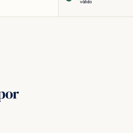
válido
por