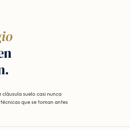
gio
en
n.
 cláusula suelo casi nunca
s técnicas que se toman antes