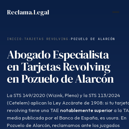
Saltar
Reclama
.
Legal
al
contenido
INICIO
›
TARJETAS REVOLVING
›
POZUELO DE ALARCÓN
Abogado Especialista
en Tarjetas Revolving
en Pozuelo de Alarcón
La STS 149/2020 (Wizink, Pleno) y la STS 113/2024
(Cetelem) aplican la Ley Azcárate de 1908: si tu tarjet
revolving tiene una TAE
notablemente superior
a la T
media publicada por el Banco de España, es usura. En
Pozuelo de Alarcón, reclamamos ante los juzgados