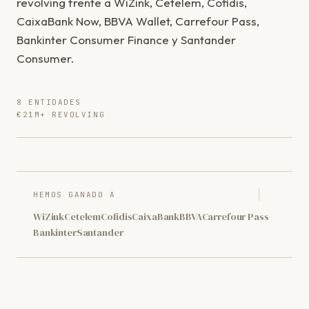
revolving frente a WiZink, Cetelem, Cofidis,
CaixaBank Now, BBVA Wallet, Carrefour Pass,
Bankinter Consumer Finance y Santander
Consumer.
8 ENTIDADES
€21M+ REVOLVING
HEMOS GANADO A
WiZink
Cetelem
Cofidis
CaixaBank
BBVA
Carrefour Pass
Bankinter
Santander