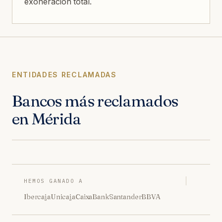
exoneración total.
ENTIDADES RECLAMADAS
Bancos más reclamados
en Mérida
HEMOS GANADO A
Ibercaja
Unicaja
CaixaBank
Santander
BBVA